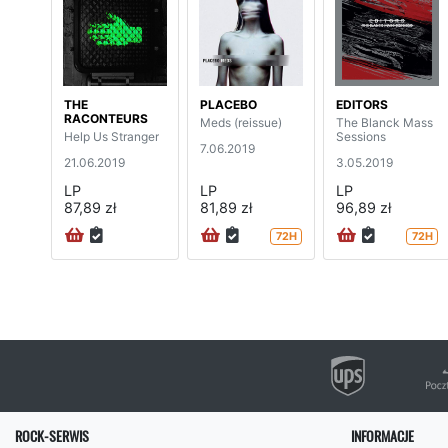
THE
PLACEBO
EDITORS
RACONTEURS
Meds (reissue)
The Blanck Mass
Help Us Stranger
Sessions
7.06.2019
21.06.2019
3.05.2019
LP
LP
LP
87,89 zł
81,89 zł
96,89 zł
72H
72H
ROCK-SERWIS
INFORMACJE