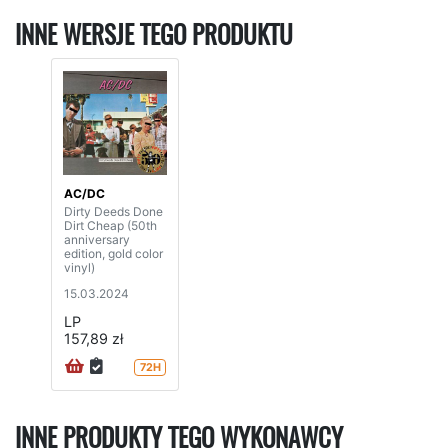
INNE WERSJE TEGO PRODUKTU
AC/DC
Dirty Deeds Done
Dirt Cheap (50th
anniversary
edition, gold color
vinyl)
15.03.2024
LP
157,89 zł
72H
INNE PRODUKTY TEGO WYKONAWCY