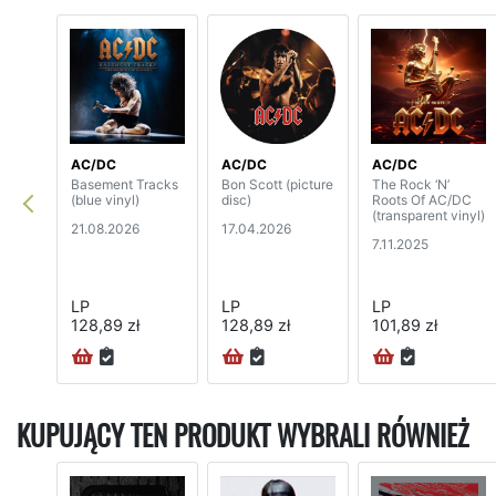
AC/DC
AC/DC
AC/DC
Basement Tracks
Bon Scott (picture
The Rock ‘N’
(blue vinyl)
disc)
Roots Of AC/DC
(transparent vinyl)
21.08.2026
17.04.2026
7.11.2025
LP
LP
LP
128,89 zł
128,89 zł
101,89 zł
KUPUJĄCY TEN PRODUKT WYBRALI RÓWNIEŻ