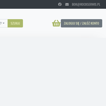
BOK@ROCKSERWIS.PL
?
SZUKAJ
ZALOGUJ SIĘ / ZAŁÓŻ KONTO