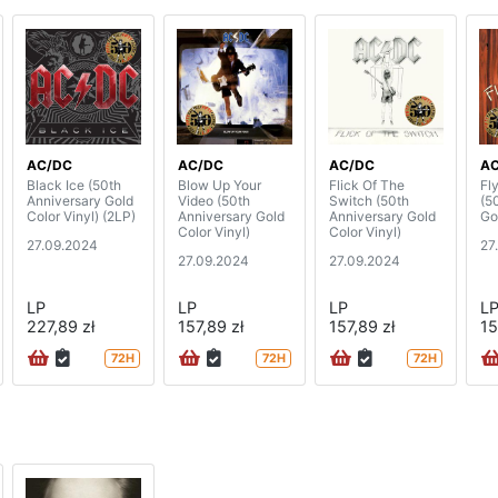
AC/DC
AC/DC
AC/DC
A
Black Ice (50th
Blow Up Your
Flick Of The
Fl
Anniversary Gold
Video (50th
Switch (50th
(5
Color Vinyl) (2LP)
Anniversary Gold
Anniversary Gold
Go
Color Vinyl)
Color Vinyl)
27.09.2024
27
27.09.2024
27.09.2024
LP
LP
LP
L
227,89 zł
157,89 zł
157,89 zł
15
72H
72H
72H