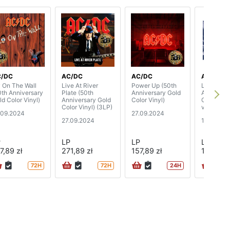
C/DC
AC/DC
AC/DC
AC/DC
y On The Wall
Live At River
Power Up (50th
Live At R
0th Anniversary
Plate (50th
Anniversary Gold
Arena, Da
ld Color Vinyl)
Anniversary Gold
Color Vinyl)
October 1
Color Vinyl) (3LP)
vinyl)
.09.2024
27.09.2024
27.09.2024
13.09.20
P
LP
LP
LP
7,89 zł
271,89 zł
157,89 zł
100,89 z
72H
72H
24H