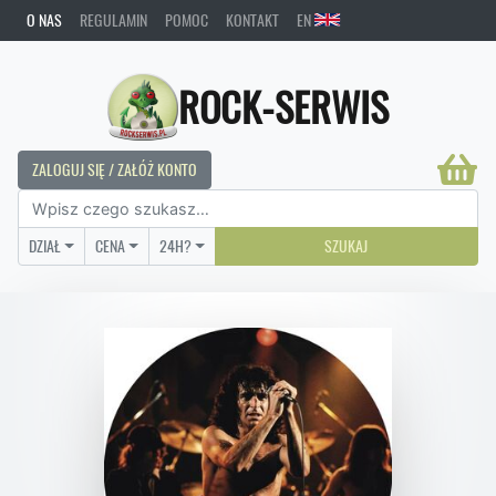
O NAS
REGULAMIN
POMOC
KONTAKT
EN
ROCK-SERWIS
ZALOGUJ SIĘ / ZAŁÓŻ KONTO
DZIAŁ
CENA
24H?
SZUKAJ