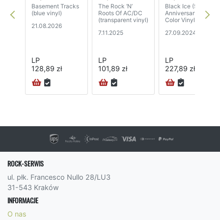
Basement Tracks
The Rock ‘N’
Black Ice (50th
(blue vinyl)
Roots Of AC/DC
Anniversary Gold
(transparent vinyl)
Color Vinyl) (2LP)
21.08.2026
7.11.2025
27.09.2024
LP
LP
LP
128,89 zł
101,89 zł
227,89 zł
72H
ROCK-SERWIS
ul. płk. Francesco Nullo 28/LU3
31-543 Kraków
INFORMACJE
O nas