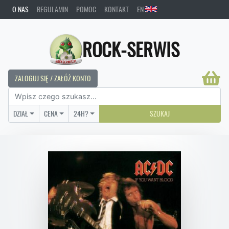
O NAS
REGULAMIN
POMOC
KONTAKT
EN
ROCK-SERWIS
ZALOGUJ SIĘ / ZAŁÓŻ KONTO
DZIAŁ
CENA
24H?
SZUKAJ