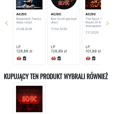
AC/DC
AC/DC
AC/DC
Basement Tracks
Bon Scott (picture
The Rock ‘N’
(blue vinyl)
disc)
Roots Of AC/DC
(transparent vinyl)
21.08.2026
17.04.2026
7.11.2025
LP
LP
LP
128,89 zł
128,89 zł
101,89 zł
KUPUJĄCY TEN PRODUKT WYBRALI RÓWNIEŻ