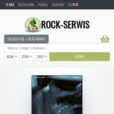
O NAS
REGULAMIN
POMOC
KONTAKT
EN
ROCK-SERWIS
ZALOGUJ SIĘ / ZAŁÓŻ KONTO
DZIAŁ
CENA
24H?
SZUKAJ