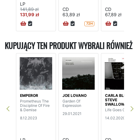
LP
141,89 zł
CD
CD
131,99 zł
63,89 zł
67,89 zł
72H
72H
KUPUJĄCY TEN PRODUKT WYBRALI RÓWNIEŻ
EMPEROR
JOE LOVANO
CARLA BLEY /
STEVE
Prometheus The
Garden Of
SWALLOW
Discipline Of Fire
Expression
& Demise
Life Goes On
29.01.2021
8.12.2023
14.02.2020
LP
CD
CD