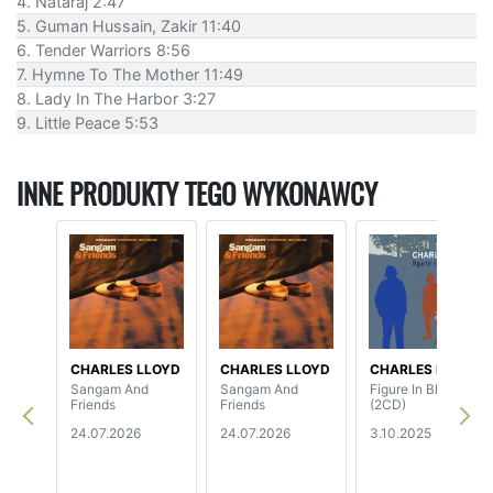
4. Nataraj 2:47
5. Guman Hussain, Zakir 11:40
6. Tender Warriors 8:56
7. Hymne To The Mother 11:49
8. Lady In The Harbor 3:27
9. Little Peace 5:53
INNE PRODUKTY TEGO WYKONAWCY
CHARLES LLOYD
CHARLES LLOYD
CHARLES LLOYD
Sangam And
Sangam And
Figure In Blue
Friends
Friends
(2CD)
24.07.2026
24.07.2026
3.10.2025