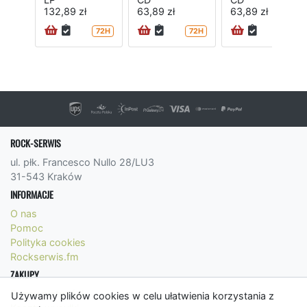
132,89 zł
63,89 zł
63,89 zł
72H
72H
ROCK-SERWIS
ul. płk. Francesco Nullo 28/LU3
31-543 Kraków
INFORMACJE
O nas
Pomoc
Polityka cookies
Rockserwis.fm
ZAKUPY
Formy płatności
Używamy plików cookies w celu ułatwienia korzystania z