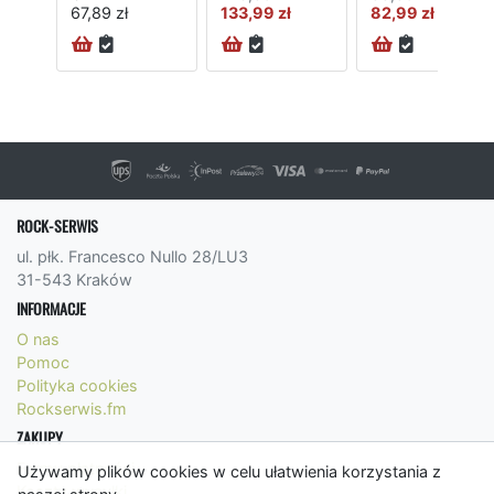
67,89 zł
133,99 zł
82,99 zł
ROCK-SERWIS
ul. płk. Francesco Nullo 28/LU3
31-543 Kraków
INFORMACJE
O nas
Pomoc
Polityka cookies
Rockserwis.fm
ZAKUPY
Formy płatności
Używamy plików cookies w celu ułatwienia korzystania z
Koszty wysyłki