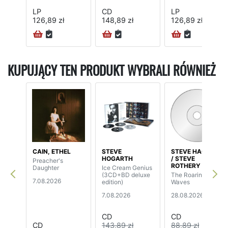
LP
CD
LP
126,89 zł
148,89 zł
126,89 zł
KUPUJĄCY TEN PRODUKT WYBRALI RÓWNIEŻ
CAIN, ETHEL
STEVE
STEVE HACKETT
HOGARTH
/ STEVE
Preacher's
ROTHERY
Daughter
Ice Cream Genius
(3CD+BD deluxe
The Roaring
7.08.2026
edition)
Waves
7.08.2026
28.08.2026
CD
CD
CD
143,89 zł
88,89 zł