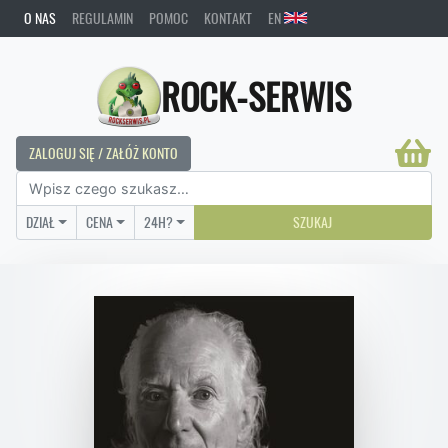
O NAS
REGULAMIN
POMOC
KONTAKT
EN
ROCK-SERWIS
ZALOGUJ SIĘ / ZAŁÓŻ KONTO
DZIAŁ
CENA
24H?
SZUKAJ