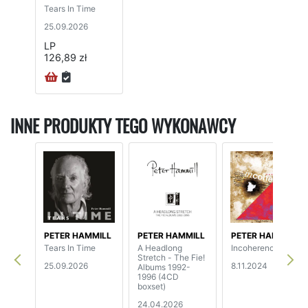
Tears In Time
25.09.2026
LP
126,89 zł
INNE PRODUKTY TEGO WYKONAWCY
PETER HAMMILL
PETER HAMMILL
PETER HAMMILL
Tears In Time
A Headlong
Incoherence
Stretch - The Fie!
25.09.2026
8.11.2024
Albums 1992-
1996 (4CD
boxset)
24.04.2026