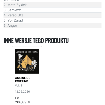
2. Mata Zyklek
3. Sarniezz
4. Perep Utz
5. Yor Zarad
6. Angor
INNE WERSJE TEGO PRODUKTU
ANGINE DE
POITRINE
Vol. II
12.06.2026
LP
208,89 zł