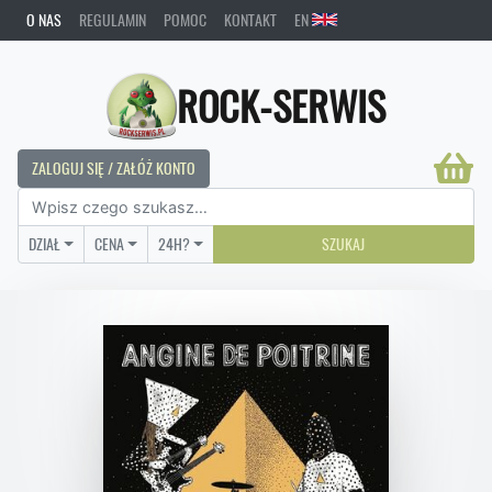
O NAS
REGULAMIN
POMOC
KONTAKT
EN
ROCK-SERWIS
ZALOGUJ SIĘ / ZAŁÓŻ KONTO
DZIAŁ
CENA
24H?
SZUKAJ