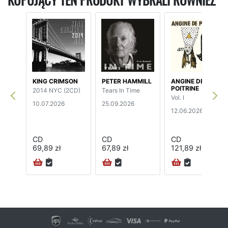
KUPUJĄCY TEN PRODUKT WYBRALI RÓWNIEŻ
KING CRIMSON
PETER HAMMILL
ANGINE DE
POITRINE
2014 NYC (2CD)
Tears In Time
Vol. I
10.07.2026
25.09.2026
12.06.2026
CD
CD
CD
69,89 zł
67,89 zł
121,89 zł
24H