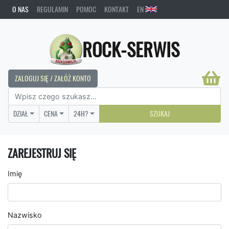
O NAS
REGULAMIN
POMOC
KONTAKT
EN
ROCK-SERWIS
ZALOGUJ SIĘ / ZAŁÓŻ KONTO
DZIAŁ
CENA
24H?
SZUKAJ
ZAREJESTRUJ SIĘ
Imię
Nazwisko