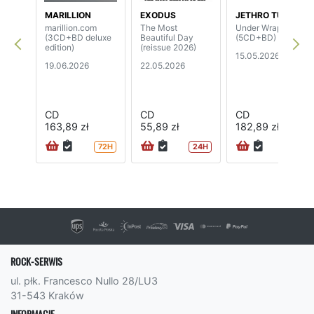
MARILLION
EXODUS
JETHRO TULL
marillion.com
The Most
Under Wraps
(3CD+BD deluxe
Beautiful Day
(5CD+BD)
edition)
(reissue 2026)
15.05.2026
19.06.2026
22.05.2026
CD
CD
CD
163,89 zł
55,89 zł
182,89 zł
72H
24H
72H
ROCK-SERWIS
ul. płk. Francesco Nullo 28/LU3
31-543 Kraków