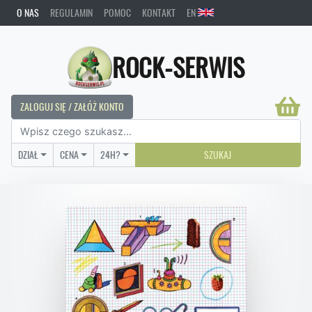
O NAS
REGULAMIN
POMOC
KONTAKT
EN
ROCK-SERWIS
ZALOGUJ SIĘ / ZAŁÓŻ KONTO
DZIAŁ
CENA
24H?
SZUKAJ