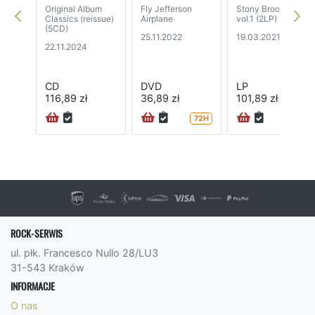
Original Album
Fly Jefferson
Stony Brook 1970
Classics (reissue)
Airplane
vol.1 (2LP)
(5CD)
25.11.2022
19.03.2021
22.11.2024
CD
DVD
LP
116,89 zł
36,89 zł
101,89 zł
72H
ROCK-SERWIS
ul. płk. Francesco Nullo 28/LU3
31-543 Kraków
INFORMACJE
O nas