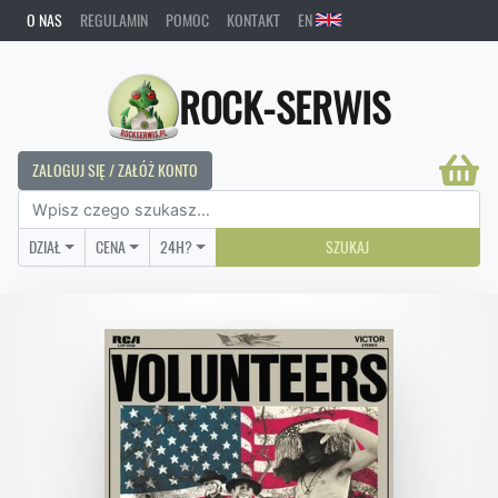
O NAS
REGULAMIN
POMOC
KONTAKT
EN
ROCK-SERWIS
ZALOGUJ SIĘ / ZAŁÓŻ KONTO
DZIAŁ
CENA
24H?
SZUKAJ