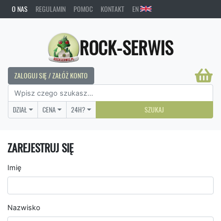
O NAS
REGULAMIN
POMOC
KONTAKT
EN
ROCK-SERWIS
ZALOGUJ SIĘ / ZAŁÓŻ KONTO
DZIAŁ
CENA
24H?
SZUKAJ
ZAREJESTRUJ SIĘ
Imię
Nazwisko