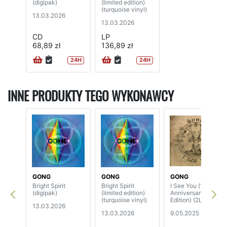
(digipak)
(limited edition)
(turquoise vinyl)
13.03.2026
13.03.2026
CD
LP
68,89 zł
136,89 zł
24H
24H
INNE PRODUKTY TEGO WYKONAWCY
GONG
GONG
GONG
Bright Spirit
Bright Spirit
I See You (10th
(digipak)
(limited edition)
Anniversary
(turquoise vinyl)
Edition) (2LP)
13.03.2026
13.03.2026
9.05.2025