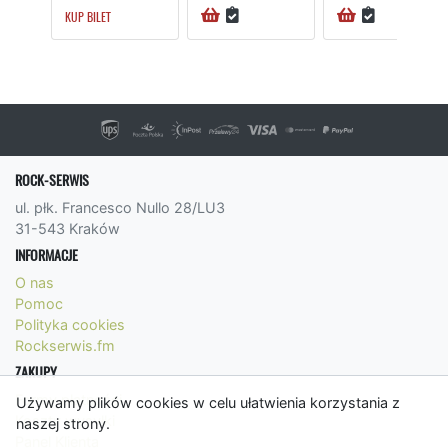
KUP BILET
ROCK-SERWIS
ul. płk. Francesco Nullo 28/LU3
31-543 Kraków
INFORMACJE
O nas
Pomoc
Polityka cookies
Rockserwis.fm
ZAKUPY
Formy płatności
Używamy plików cookies w celu ułatwienia korzystania z
Koszty wysyłki
naszej strony.
Panel Klienta