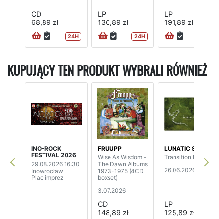
CD
LP
LP
68,89 zł
136,89 zł
191,89 zł
24H
24H
KUPUJĄCY TEN PRODUKT WYBRALI RÓWNIEŻ
INO-ROCK
FRUUPP
LUNATIC SOUL
FESTIVAL 2026
Wise As Wisdom -
Transition II
29.08.2026 16:30
The Dawn Albums
26.06.2026
Inowrocław
1973-1975 (4CD
Plac imprez
boxset)
3.07.2026
CD
LP
148,89 zł
125,89 zł