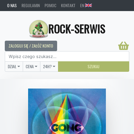
O NAS
REGULAMIN
POMOC
KONTAKT
EN
ROCK-SERWIS
ZALOGUJ SIĘ / ZAŁÓŻ KONTO
DZIAŁ
CENA
24H?
SZUKAJ