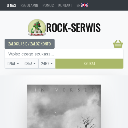
O NAS
REGULAMIN
POMOC
KONTAKT
EN
ROCK-SERWIS
ZALOGUJ SIĘ / ZAŁÓŻ KONTO
DZIAŁ
CENA
24H?
SZUKAJ