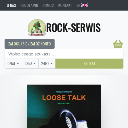
O NAS
REGULAMIN
POMOC
KONTAKT
EN
ROCK-SERWIS
ZALOGUJ SIĘ / ZAŁÓŻ KONTO
DZIAŁ
CENA
24H?
SZUKAJ