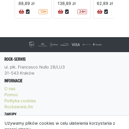
88,89 zł
138,89 zł
62,89 zł
72H
24H
24H
ROCK-SERWIS
ul. płk. Francesco Nullo 28/LU3
31-543 Kraków
INFORMACJE
O nas
Pomoc
Polityka cookies
Rockserwis.fm
ZAKUPY
Formy płatności
Używamy plików cookies w celu ułatwienia korzystania z
Koszty wysyłki