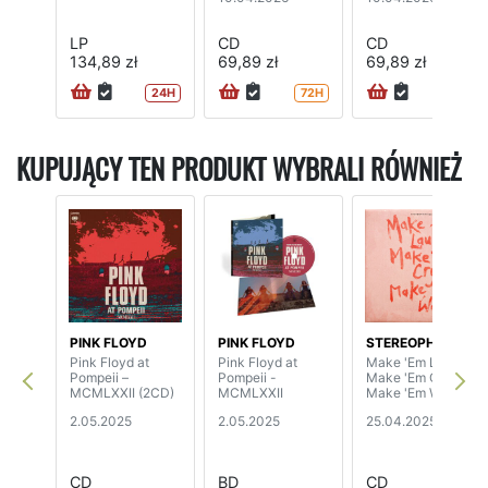
LP
CD
CD
134,89 zł
69,89 zł
69,89 zł
24H
72H
24H
KUPUJĄCY TEN PRODUKT WYBRALI RÓWNIEŻ
PINK FLOYD
PINK FLOYD
STEREOPHONICS
Pink Floyd at
Pink Floyd at
Make 'Em Laugh,
Pompeii –
Pompeii -
Make 'Em Cry,
MCMLXXII (2CD)
MCMLXXII
Make 'Em Wait
2.05.2025
2.05.2025
25.04.2025
CD
BD
CD