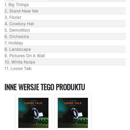
1. Big Things
2. Stand Near Me
3. Florist
4. Cowboy Hat
5. Demolition
6. Orchestra
7. Holiday
8. Landscape
9. Pictures On A Wall
10. White Noise
11. Loose Talk
INNE WERSJE TEGO PRODUKTU