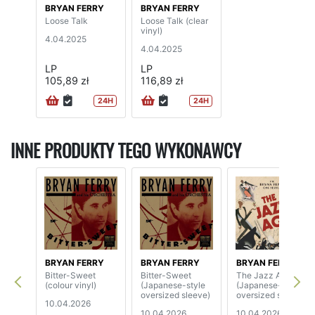
BRYAN FERRY
BRYAN FERRY
Loose Talk
Loose Talk (clear
vinyl)
4.04.2025
4.04.2025
LP
LP
105,89 zł
116,89 zł
24H
24H
INNE PRODUKTY TEGO WYKONAWCY
BRYAN FERRY
BRYAN FERRY
BRYAN FERRY
Bitter-Sweet
Bitter-Sweet
The Jazz Age
(colour vinyl)
(Japanese-style
(Japanese-style
oversized sleeve)
oversized sleeve)
10.04.2026
10.04.2026
10.04.2026