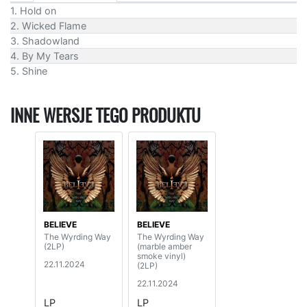
1. Hold on
2. Wicked Flame
3. Shadowland
4. By My Tears
5. Shine
INNE WERSJE TEGO PRODUKTU
BELIEVE
BELIEVE
The Wyrding Way
The Wyrding Way
(2LP)
(marble amber
smoke vinyl)
22.11.2024
(2LP)
22.11.2024
LP
LP