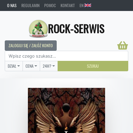
O NAS
REGULAMIN
POMOC
KONTAKT
EN
ROCK-SERWIS
ZALOGUJ SIĘ / ZAŁÓŻ KONTO
DZIAŁ
CENA
24H?
SZUKAJ