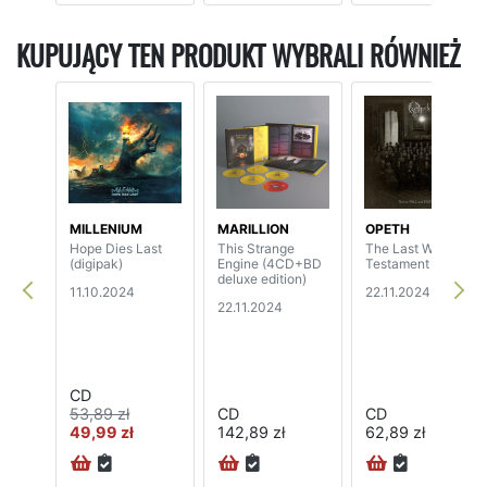
KUPUJĄCY TEN PRODUKT WYBRALI RÓWNIEŻ
MILLENIUM
MARILLION
OPETH
Hope Dies Last
This Strange
The Last Will And
(digipak)
Engine (4CD+BD
Testament
deluxe edition)
11.10.2024
22.11.2024
22.11.2024
CD
53,89 zł
CD
CD
49,99 zł
142,89 zł
62,89 zł
72H