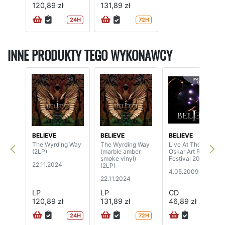
120,89 zł
131,89 zł
24H
72H
INNE PRODUKTY TEGO WYKONAWCY
BELIEVE
BELIEVE
BELIEVE
The Wyrding Way
The Wyrding Way
Live At The 1st
(2LP)
(marble amber
Oskar Art Rock
smoke vinyl)
Festival 2006
22.11.2024
(2LP)
4.05.2009
22.11.2024
LP
LP
CD
120,89 zł
131,89 zł
46,89 zł
24H
72H