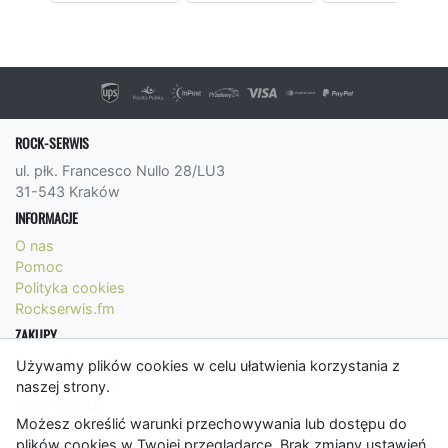
ROCK-SERWIS
ul. płk. Francesco Nullo 28/LU3
31-543 Kraków
INFORMACJE
O nas
Pomoc
Polityka cookies
Rockserwis.fm
ZAKUPY
Formy płatności
Używamy plików cookies w celu ułatwienia korzystania z
Koszty wysyłki
naszej strony.
Panel Klienta
Możesz określić warunki przechowywania lub dostępu do
Regulamin
plików cookies w Twojej przeglądarce. Brak zmiany ustawień