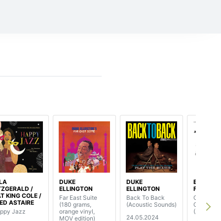
LA
DUKE
DUKE
ELLA
TZGERALD /
ELLINGTON
ELLINGTON
FITZGER
T KING COLE /
Far East Suite
Back To Back
Clap Hand
ED ASTAIRE
(180 grams,
(Acoustic Sounds)
Comes Ch
ppy Jazz
orange vinyl,
(Acoustic
24.05.2024
MOV edition)