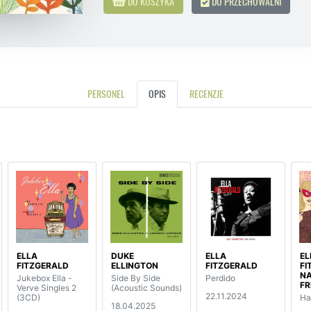
DO KOSZYKA
DO PRZECHOWALNI
PERSONEL
OPIS
RECENZJE
ELLA
DUKE
ELLA
EL
FITZGERALD
ELLINGTON
FITZGERALD
FI
NA
Jukebox Ella -
Side By Side
Perdido
FR
Verve Singles 2
(Acoustic Sounds)
22.11.2024
(3CD)
Ha
18.04.2025