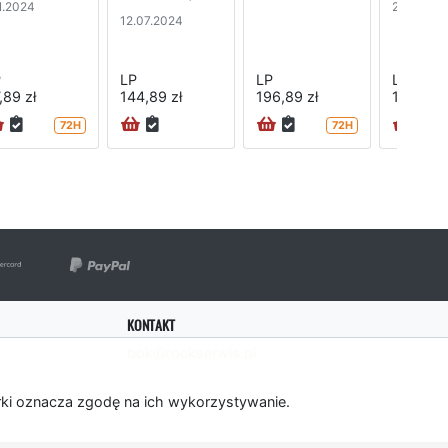
11.2024
29.03.20
12.07.2024
P
LP
LP
LP
,89 zł
144,89 zł
196,89 zł
196,89 z
72H
72H
KONTAKT
bok@rockserwis.pl
rki oznacza zgodę na ich wykorzystywanie.