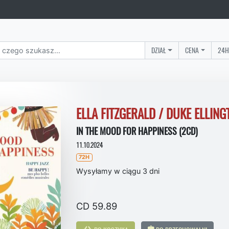
DZIAŁ
CENA
24H
ELLA FITZGERALD / DUKE ELLING
IN THE MOOD FOR HAPPINESS (2CD)
11.10.2024
72H
Wysyłamy w ciągu 3 dni
CD 59.89