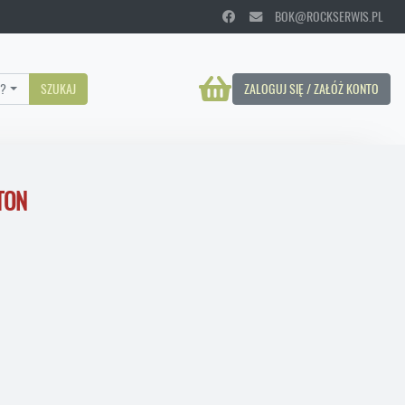
BOK@ROCKSERWIS.PL
?
SZUKAJ
ZALOGUJ SIĘ / ZAŁÓŻ KONTO
TON