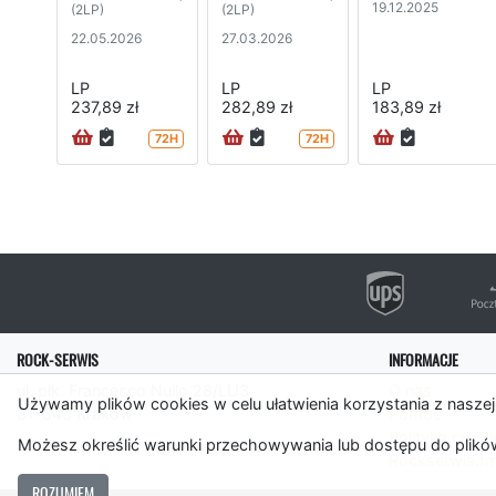
19.12.2025
(2LP)
(2LP)
22.05.2026
27.03.2026
LP
LP
LP
237,89 zł
282,89 zł
183,89 zł
72H
72H
ROCK-SERWIS
INFORMACJE
ul. płk. Francesco Nullo 28/LU3
O nas
Używamy plików cookies w celu ułatwienia korzystania z naszej
31-543 Kraków
Pomoc
Polityka cooki
Możesz określić warunki przechowywania lub dostępu do plików
Rockserwis.f
ROZUMIEM