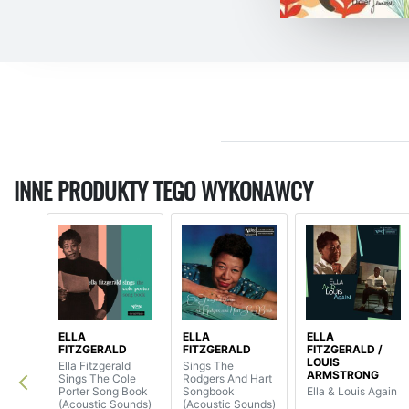
INNE PRODUKTY TEGO WYKONAWCY
ELLA
ELLA
ELLA
FITZGERALD
FITZGERALD
FITZGERALD /
LOUIS
Ella Fitzgerald
Sings The
ARMSTRONG
Sings The Cole
Rodgers And Hart
Porter Song Book
Songbook
Ella & Louis Again
(Acoustic Sounds)
(Acoustic Sounds)