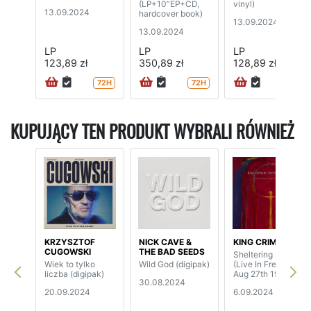
(LP+10”EP+CD,
vinyl)
13.09.2024
hardcover book)
13.09.2024
13.09.2024
LP
LP
LP
123,89 zł
350,89 zł
128,89 zł
72H
72H
72H
KUPUJĄCY TEN PRODUKT WYBRALI RÓWNIEŻ
KRZYSZTOF
NICK CAVE &
KING CRIMSON
CUGOWSKI
THE BAD SEEDS
Sheltering Skies
Wiek to tylko
Wild God (digipak)
(Live In Frejus,
liczba (digipak)
Aug 27th 1982)
30.08.2024
20.09.2024
6.09.2024