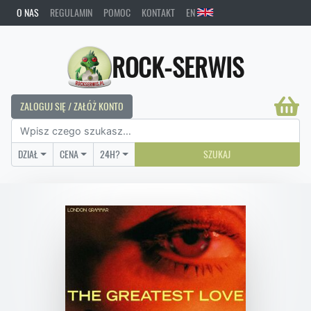
O NAS
REGULAMIN
POMOC
KONTAKT
EN
ROCK-SERWIS
ZALOGUJ SIĘ / ZAŁÓŻ KONTO
DZIAŁ
CENA
24H?
SZUKAJ