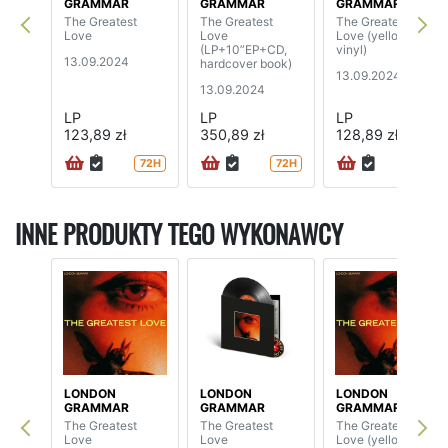
GRAMMAR
GRAMMAR
GRAMMAR
The Greatest
The Greatest
The Greatest
Love
Love
Love (yellow bio
(LP+10”EP+CD,
vinyl)
13.09.2024
hardcover book)
13.09.2024
13.09.2024
LP
LP
LP
123,89 zł
350,89 zł
128,89 zł
72H
72H
72H
INNE PRODUKTY TEGO WYKONAWCY
LONDON
LONDON
LONDON
GRAMMAR
GRAMMAR
GRAMMAR
The Greatest
The Greatest
The Greatest
Love
Love
Love (yellow bio