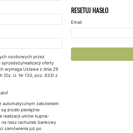
RESETUJ HASŁO
Email
nych osobowych przez
przedaży/realizacji oferty
ych wymaga Ustawa z dnia 29
 (Dz. U. Nr 133, poz. 833) z
upu!
ę z automatycznym założeniem
są środki pieniężne
e realizacji umów kupna-
a na nasz rachunek bankowy
ści zamówienia już po