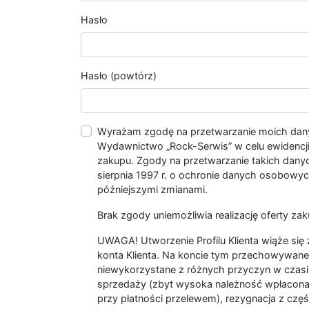
Hasło
Hasło (powtórz)
Wyrażam zgodę na przetwarzanie moich da
Wydawnictwo „Rock-Serwis” w celu ewidencji s
zakupu. Zgody na przetwarzanie takich dan
sierpnia 1997 r. o ochronie danych osobowych
późniejszymi zmianami.
Brak zgody uniemożliwia realizację oferty zak
UWAGA! Utworzenie Profilu Klienta wiąże si
konta Klienta. Na koncie tym przechowywane 
niewykorzystane z różnych przyczyn w czasi
sprzedaży (zbyt wysoka należność wpłacon
przy płatności przelewem), rezygnacja z czę