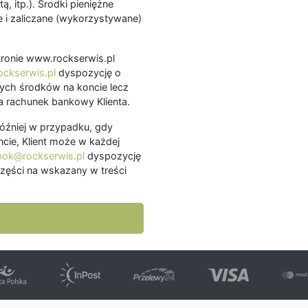
ą, itp.). Środki pieniężne
 i zaliczane (wykorzystywane)
.
 stronie www.rockserwis.pl
ckserwis.pl
dyspozycję o
ch środków na koncie lecz
 rachunek bankowy Klienta.
później w przypadku, gdy
cie, Klient może w każdej
bok@rockserwis.pl
dyspozycję
zęści na wskazany w treści