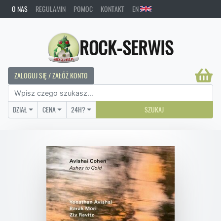
O NAS
REGULAMIN
POMOC
KONTAKT
EN
ROCK-SERWIS
ZALOGUJ SIĘ / ZAŁÓŻ KONTO
DZIAŁ
CENA
24H?
SZUKAJ