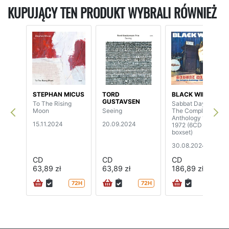
KUPUJĄCY TEN PRODUKT WYBRALI RÓWNIEŻ
STEPHAN MICUS
TORD
BLACK WIDOW
GUSTAVSEN
To The Rising
Sabbat Days -
Moon
Seeing
The Complete
Anthology 1969-
15.11.2024
20.09.2024
1972 (6CD
boxset)
30.08.2024
CD
CD
CD
63,89 zł
63,89 zł
186,89 zł
72H
72H
24H