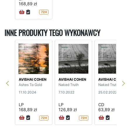
168,89 zł
72H
INNE PRODUKTY TEGO WYKONAWCY
AVISHAI COHEN
AVISHAI COHEN
AVISHAI COHEN
Ashes To Gold
Naked Truth
Naked Truth
11.10.2024
7.10.2022
25.02.2022
LP
LP
CD
168,89 zł
126,89 zł
63,89 zł
72H
72H
72H