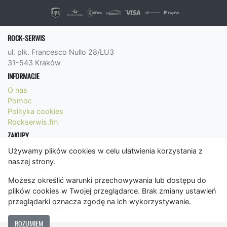
ROCK-SERWIS
ul. płk. Francesco Nullo 28/LU3
31-543 Kraków
INFORMACJE
O nas
Pomoc
Polityka cookies
Rockserwis.fm
ZAKUPY
Formy płatności
Używamy plików cookies w celu ułatwienia korzystania z
Koszty wysyłki
naszej strony.
Panel Klienta
Możesz określić warunki przechowywania lub dostępu do
Regulamin
plików cookies w Twojej przeglądarce. Brak zmiany ustawień
KONTAKT
przeglądarki oznacza zgodę na ich wykorzystywanie.
bok@rockserwis.pl
ROZUMIEM