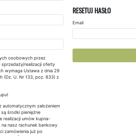
RESETUJ HASŁO
Email
nych osobowych przez
przedaży/realizacji oferty
ych wymaga Ustawa z dnia 29
 (Dz. U. Nr 133, poz. 833) z
upu!
ę z automatycznym założeniem
są środki pieniężne
e realizacji umów kupna-
a na nasz rachunek bankowy
ści zamówienia już po