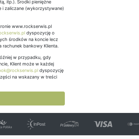
ą, itp.). Środki pieniężne
 i zaliczane (wykorzystywane)
.
 stronie www.rockserwis.pl
ckserwis.pl
dyspozycję o
ch środków na koncie lecz
 rachunek bankowy Klienta.
później w przypadku, gdy
cie, Klient może w każdej
bok@rockserwis.pl
dyspozycję
zęści na wskazany w treści