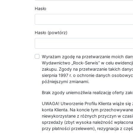
Hasło
Hasło (powtórz)
Wyrażam zgodę na przetwarzanie moich da
Wydawnictwo „Rock-Serwis” w celu ewidencji s
zakupu. Zgody na przetwarzanie takich dan
sierpnia 1997 r. o ochronie danych osobowych
późniejszymi zmianami.
Brak zgody uniemożliwia realizację oferty zak
UWAGA! Utworzenie Profilu Klienta wiąże si
konta Klienta. Na koncie tym przechowywane 
niewykorzystane z różnych przyczyn w czasi
sprzedaży (zbyt wysoka należność wpłacon
przy płatności przelewem), rezygnacja z czę