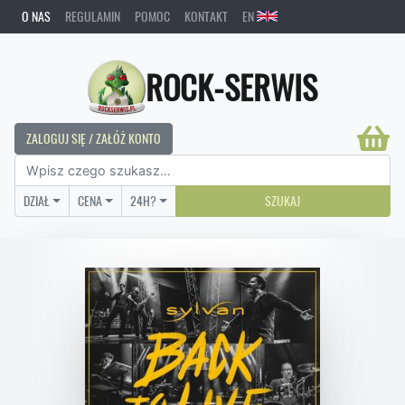
O NAS
REGULAMIN
POMOC
KONTAKT
EN
ROCK-SERWIS
ZALOGUJ SIĘ / ZAŁÓŻ KONTO
DZIAŁ
CENA
24H?
SZUKAJ