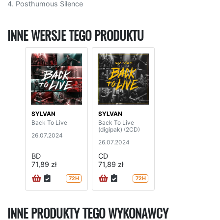
4. Posthumous Silence
INNE WERSJE TEGO PRODUKTU
SYLVAN
SYLVAN
Back To Live
Back To Live
(digipak) (2CD)
26.07.2024
26.07.2024
BD
CD
71,89 zł
71,89 zł
72H
72H
INNE PRODUKTY TEGO WYKONAWCY