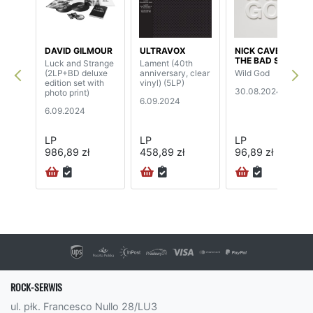
DAVID GILMOUR
ULTRAVOX
NICK CAVE &
THE BAD SEEDS
Luck and Strange
Lament (40th
(2LP+BD deluxe
anniversary, clear
Wild God
edition set with
vinyl) (5LP)
30.08.2024
photo print)
6.09.2024
6.09.2024
LP
LP
LP
986,89 zł
458,89 zł
96,89 zł
24H
ROCK-SERWIS
ul. płk. Francesco Nullo 28/LU3