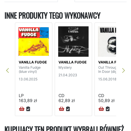
INNE PRODUKTY TEGO WYKONAWCY
VANILLA FUDGE
VANILLA FUDGE
VANILLA FUDGE
Vanilla Fudge
Mystery
Out Through The
(blue vinyl)
In Door (digipak)
21.04.2023
13.06.2025
15.06.2018
LP
CD
CD
163,89 zł
62,89 zł
50,89 zł
72H
KUPUJĄCY TEN PRODUKT WYBRALI RÓWNIEŻ