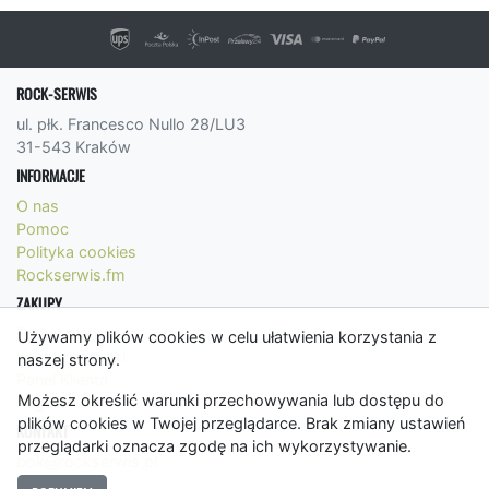
ROCK-SERWIS
ul. płk. Francesco Nullo 28/LU3
31-543 Kraków
INFORMACJE
O nas
Pomoc
Polityka cookies
Rockserwis.fm
ZAKUPY
Formy płatności
Używamy plików cookies w celu ułatwienia korzystania z
Koszty wysyłki
naszej strony.
Panel Klienta
Możesz określić warunki przechowywania lub dostępu do
Regulamin
plików cookies w Twojej przeglądarce. Brak zmiany ustawień
KONTAKT
przeglądarki oznacza zgodę na ich wykorzystywanie.
bok@rockserwis.pl