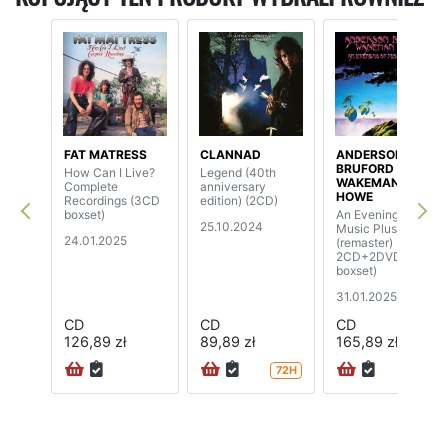
FAT MATRESS
CLANNAD
ANDERSON
BRUFORD
How Can I Live?
Legend (40th
WAKEMAN
Complete
anniversary
HOWE
Recordings (3CD
edition) (2CD)
boxset)
An Evening Of Yes
25.10.2024
Music Plus
24.01.2025
(remaster) (
2CD+2DVD
boxset)
31.01.2025
CD
CD
CD
126,89 zł
89,89 zł
165,89 zł
72H
24H