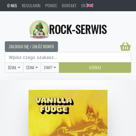
O NAS
REGULAMIN
POMOC
KONTAKT
EN
ROCK-SERWIS
ZALOGUJ SIĘ / ZAŁÓŻ KONTO
DZIAŁ
CENA
24H?
SZUKAJ