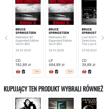
BRUCE
BRUCE
BRUCE
SPRINGSTEEN
SPRINGSTEEN
SPRINGSTEEN
Nebraska 82:
Nebraska 82:
Lost And Found:
Expanded Edition
Expanded Edition
Selections From
(4CD+BD)
(4LP+BD)
The Lost Albums
24.10.2025
24.10.2025
27.06.2025
CD
LP
CD
192,89 zł
494,89 zł
39,89 zł
72H
72H
72H
KUPUJĄCY TEN PRODUKT WYBRALI RÓWNIEŻ