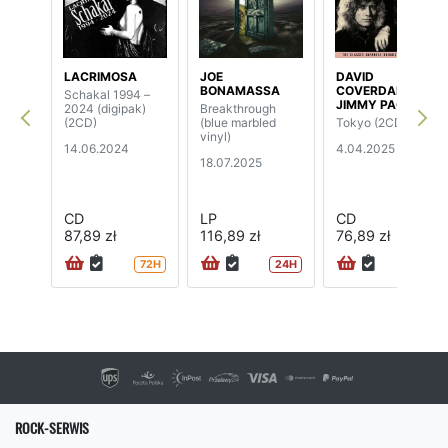
LACRIMOSA
JOE
DAVID
BONAMASSA
COVERDALE /
Schakal 1994 –
JIMMY PAGE
2024 (digipak)
Breakthrough
(2CD)
(blue marbled
Tokyo (2CD)
vinyl)
14.06.2024
4.04.2025
18.07.2025
CD
LP
CD
87,89 zł
116,89 zł
76,89 zł
72H
24H
ROCK-SERWIS