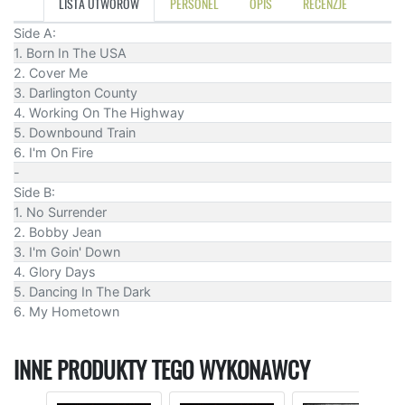
LISTA UTWORÓW
PERSONEL
OPIS
RECENZJE
Side A:
1. Born In The USA
2. Cover Me
3. Darlington County
4. Working On The Highway
5. Downbound Train
6. I'm On Fire
-
Side B:
1. No Surrender
2. Bobby Jean
3. I'm Goin' Down
4. Glory Days
5. Dancing In The Dark
6. My Hometown
INNE PRODUKTY TEGO WYKONAWCY