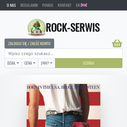
O NAS
REGULAMIN
POMOC
KONTAKT
EN
ROCK-SERWIS
ZALOGUJ SIĘ / ZAŁÓŻ KONTO
DZIAŁ
CENA
24H?
SZUKAJ