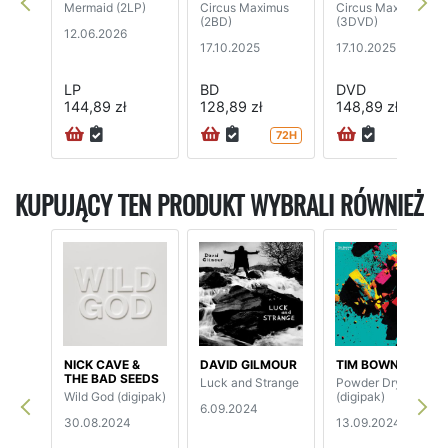
Mermaid (2LP)
Circus Maximus
Circus Maximus
(2BD)
(3DVD)
12.06.2026
17.10.2025
17.10.2025
LP
BD
DVD
144,89 zł
128,89 zł
148,89 zł
72H
72H
KUPUJĄCY TEN PRODUKT WYBRALI RÓWNIEŻ
NICK CAVE &
DAVID GILMOUR
TIM BOWNESS
THE BAD SEEDS
Luck and Strange
Powder Dry
Wild God (digipak)
(digipak)
6.09.2024
30.08.2024
13.09.2024