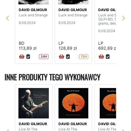
DAVID GILMOUR
DAVID GILMOUR
DAVID GILMOUR
Luck and Strange
Luck and Strange
Luck and Strange
(2LP+BD, 180
6.09.2024
6.09.2024
grams, deluxe set)
6.09.2024
BD
LP
LP
113,89 zł
128,89 zł
692,89 zł
24H
72H
INNE PRODUKTY TEGO WYKONAWCY
DAVID GILMOUR
DAVID GILMOUR
DAVID GILMOUR
Live At The
Live At The
Live At The