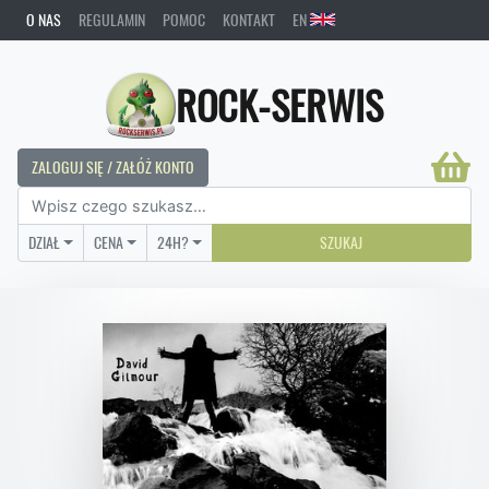
O NAS
REGULAMIN
POMOC
KONTAKT
EN
ROCK-SERWIS
ZALOGUJ SIĘ / ZAŁÓŻ KONTO
DZIAŁ
CENA
24H?
SZUKAJ