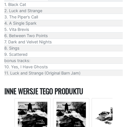
1. Black Cat
2. Luck and Strange
3. The Piper’s Call
4. A Single Spark
5. Vita Brevis
6. Between Two Points
7. Dark and Velvet Nights
8. Sings
9. Scattered
bonus tracks:
10. Yes, I Have Ghosts
11. Luck and Strange (Original Barn Jam)
INNE WERSJE TEGO PRODUKTU