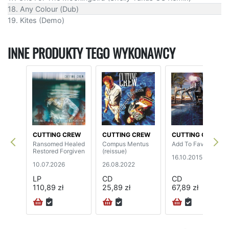
18. Any Colour (Dub)
19. Kites (Demo)
INNE PRODUKTY TEGO WYKONAWCY
CUTTING CREW
CUTTING CREW
CUTTING CREW
Ransomed Healed
Compus Mentus
Add To Favourites
Restored Forgiven
(reissue)
16.10.2015
10.07.2026
26.08.2022
LP
CD
CD
110,89 zł
25,89 zł
67,89 zł