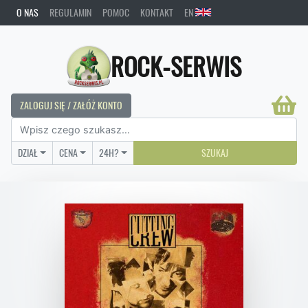
O NAS
REGULAMIN
POMOC
KONTAKT
EN
ROCK-SERWIS
ZALOGUJ SIĘ / ZAŁÓŻ KONTO
DZIAŁ
CENA
24H?
SZUKAJ