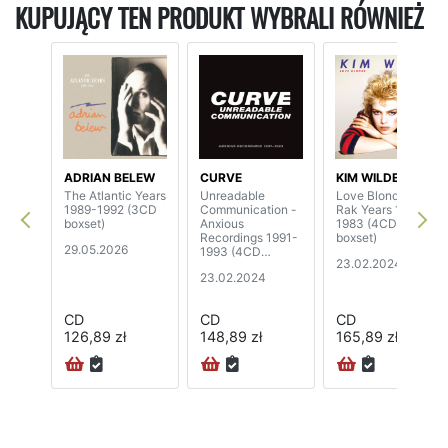
KUPUJĄCY TEN PRODUKT WYBRALI RÓWNIEŻ
ADRIAN BELEW
CURVE
KIM WILDE
The Atlantic Years
Unreadable
Love Blonde: The
1989-1992 (3CD
Communication -
Rak Years 1981-
boxset)
Anxious
1983 (4CD
Recordings 1991-
boxset)
29.05.2026
1993 (4CD
23.02.2024
boxset)
23.02.2024
CD
CD
CD
126,89 zł
148,89 zł
165,89 zł