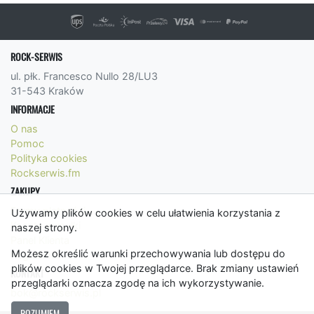
ROCK-SERWIS
ul. płk. Francesco Nullo 28/LU3
31-543 Kraków
INFORMACJE
O nas
Pomoc
Polityka cookies
Rockserwis.fm
ZAKUPY
Formy płatności
Używamy plików cookies w celu ułatwienia korzystania z
Koszty wysyłki
naszej strony.
Panel Klienta
Możesz określić warunki przechowywania lub dostępu do
Regulamin
plików cookies w Twojej przeglądarce. Brak zmiany ustawień
KONTAKT
przeglądarki oznacza zgodę na ich wykorzystywanie.
bok@rockserwis.pl
ROZUMIEM