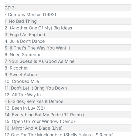
.
CD 3:
- Compus Mentus (1992)
1. No Bad Thing
2. (Another One Of My) Big Ideas
3. Frigid As England
4. Julie Don't Dance
5. If That's The Way You Want It
6. Need Someone
7. Your Guess Is As Good As Mine
8. Ricochet
9. Sweet Auburn
10. Crooked Mile
11. Don't Let It Bring You Down
12. All The Way In
- B-Sides, Remixes & Demos
13. Been In Luv (92)
14. Everything But My Pride (92 Remix)
15. Open Up Your Window (Demo)
16. Mirror And A Blade (Live)
17. One For The Mockingbird (Shelly Yakus US Remix)