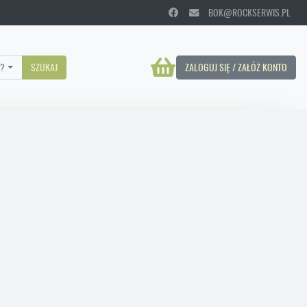
BOK@ROCKSERWIS.PL
?
SZUKAJ
ZALOGUJ SIĘ / ZAŁÓŻ KONTO