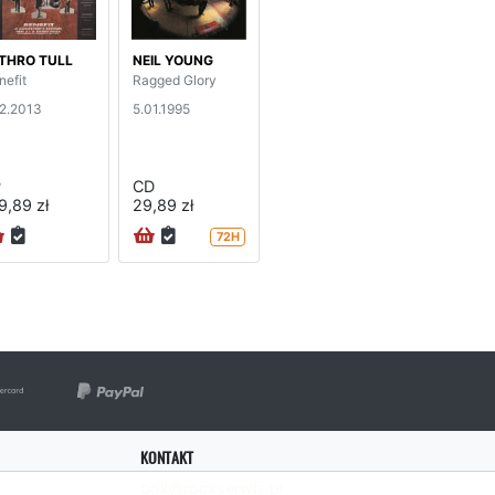
THRO TULL
NEIL YOUNG
nefit
Ragged Glory
12.2013
5.01.1995
P
CD
9,89 zł
29,89 zł
72H
KONTAKT
bok@rockserwis.pl