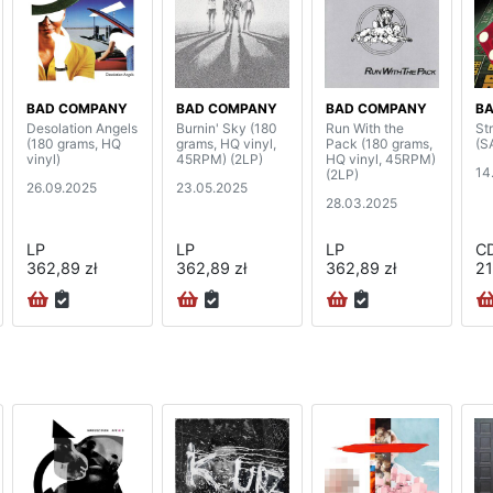
BAD COMPANY
BAD COMPANY
BAD COMPANY
B
Desolation Angels
Burnin' Sky (180
Run With the
St
(180 grams, HQ
grams, HQ vinyl,
Pack (180 grams,
(S
vinyl)
45RPM) (2LP)
HQ vinyl, 45RPM)
14
(2LP)
26.09.2025
23.05.2025
28.03.2025
LP
LP
LP
C
362,89 zł
362,89 zł
362,89 zł
21