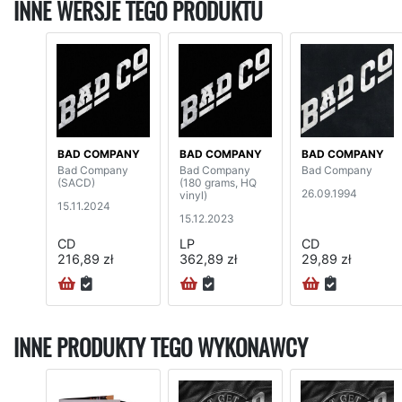
INNE WERSJE TEGO PRODUKTU
BAD COMPANY
BAD COMPANY
BAD COMPANY
Bad Company
Bad Company
Bad Company
(SACD)
(180 grams, HQ
26.09.1994
vinyl)
15.11.2024
15.12.2023
CD
LP
CD
216,89 zł
362,89 zł
29,89 zł
INNE PRODUKTY TEGO WYKONAWCY