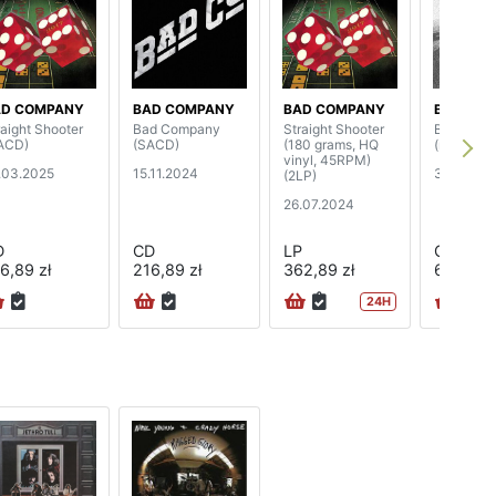
AD COMPANY
BAD COMPANY
BAD COMPANY
BAD CO
raight Shooter
Bad Company
Straight Shooter
Burnin’ S
ACD)
(SACD)
(180 grams, HQ
(reissue)
vinyl, 45RPM)
.03.2025
15.11.2024
31.05.20
(2LP)
26.07.2024
D
CD
LP
CD
6,89 zł
216,89 zł
362,89 zł
62,89 zł
24H