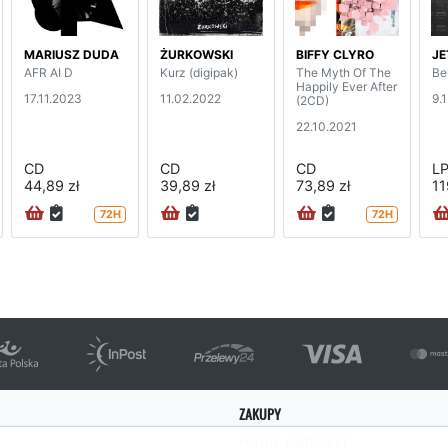
MARIUSZ DUDA
ŻURKOWSKI
BIFFY CLYRO
JE
AFR AI D
Kurz (digipak)
The Myth Of The
Be
Happily Ever After
17.11.2023
11.02.2022
9.
(2CD)
22.10.2021
CD
CD
CD
L
44,89 zł
39,89 zł
73,89 zł
11
72H
72H
ZAKUPY
Formy płatności