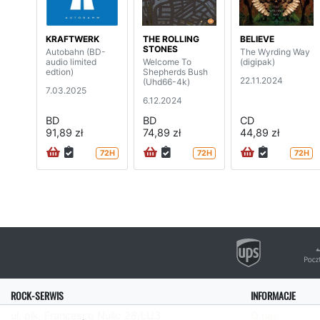
KRAFTWERK
THE ROLLING
BELIEVE
STONES
Autobahn (BD-
The Wyrding Way
audio limited
Welcome To
(digipak)
edtion)
Shepherds Bush
22.11.2024
(Uhd66-4k)
7.03.2025
6.12.2024
BD
BD
CD
91,89 zł
74,89 zł
44,89 zł
72H
72H
72H
ROCK-SERWIS
INFORMACJE
ul. płk. Francesco Nullo 28/LU3
O nas