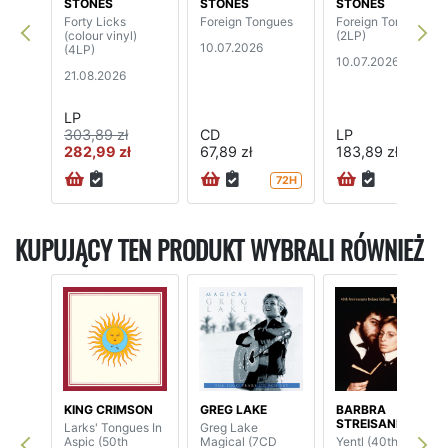
STONES
STONES
STONES
Forty Licks
Foreign Tongues
Foreign Tongues
(colour vinyl)
(2LP)
10.07.2026
(4LP)
10.07.2026
21.08.2026
LP
303,89 zł
CD
LP
282,99 zł
67,89 zł
183,89 zł
72H
24H
KUPUJĄCY TEN PRODUKT WYBRALI RÓWNIEŻ
KING CRIMSON
GREG LAKE
BARBRA
STREISAND
Larks' Tongues In
Greg Lake
Aspic (50th
Magical (7CD
Yentl (40th