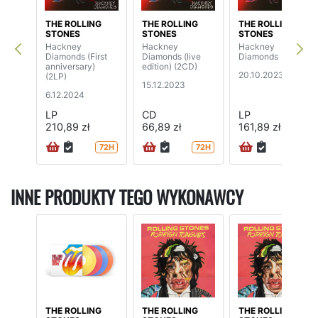
THE ROLLING
THE ROLLING
THE ROLLING
STONES
STONES
STONES
Hackney
Hackney
Hackney
Diamonds (First
Diamonds (live
Diamonds
anniversary)
edition) (2CD)
20.10.2023
(2LP)
15.12.2023
6.12.2024
LP
CD
LP
210,89 zł
66,89 zł
161,89 zł
72H
72H
24H
INNE PRODUKTY TEGO WYKONAWCY
THE ROLLING
THE ROLLING
THE ROLLING