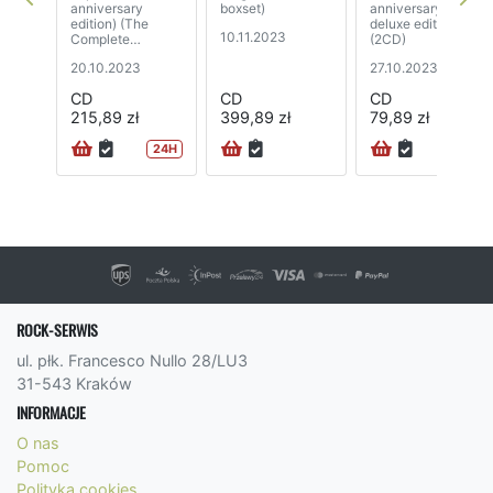
anniversary
boxset)
anniversary
edition) (The
deluxe edition)
10.11.2023
Complete
(2CD)
Recordings, 2023
20.10.2023
27.10.2023
Mixes)
(2CD+2BD)
CD
CD
CD
215,89 zł
399,89 zł
79,89 zł
24H
72H
ROCK-SERWIS
ul. płk. Francesco Nullo 28/LU3
31-543 Kraków
INFORMACJE
O nas
Pomoc
Polityka cookies