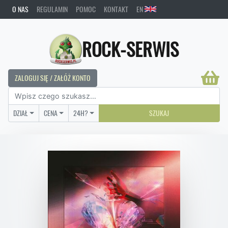
O NAS
REGULAMIN
POMOC
KONTAKT
EN
ROCK-SERWIS
ZALOGUJ SIĘ / ZAŁÓŻ KONTO
DZIAŁ
CENA
24H?
SZUKAJ