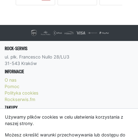
ROCK-SERWIS
ul. płk. Francesco Nullo 28/LU3
31-543 Kraków
INFORMACJE
O nas
Pomoc
Polityka cookies
Rockserwis.fm
ZAKUPY
Formy płatności
Używamy plików cookies w celu ułatwienia korzystania z
Koszty wysyłki
naszej strony.
Panel Klienta
Możesz określić warunki przechowywania lub dostępu do
Regulamin