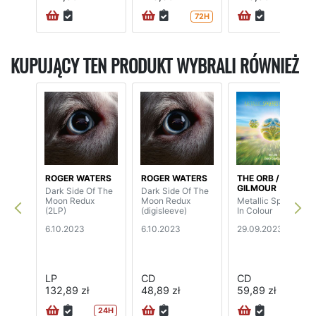
72H
72H
KUPUJĄCY TEN PRODUKT WYBRALI RÓWNIEŻ
ROGER WATERS
ROGER WATERS
THE ORB / DAVID
GILMOUR
Dark Side Of The
Dark Side Of The
Moon Redux
Moon Redux
Metallic Spheres
(2LP)
(digisleeve)
In Colour
6.10.2023
6.10.2023
29.09.2023
LP
CD
CD
132,89 zł
48,89 zł
59,89 zł
24H
24H