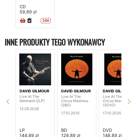
CD
59,89 zł
24H
INNE PRODUKTY TEGO WYKONAWCY
DAVID GILMOUR
DAVID GILMOUR
DAVID GILMOUR
Live At The
Live At The
Live At The
Mermaid (2LP)
Circus Maximus
Circus Maximus
(2BD)
(3DVD)
12.06.2026
17.10.2025
17.10.2025
LP
BD
DVD
144,89 zł
128,89 zł
148,89 zł