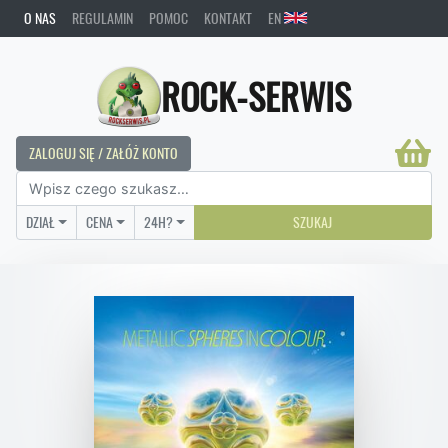
O NAS
REGULAMIN
POMOC
KONTAKT
EN
ROCK-SERWIS
ZALOGUJ SIĘ / ZAŁÓŻ KONTO
DZIAŁ
CENA
24H?
SZUKAJ