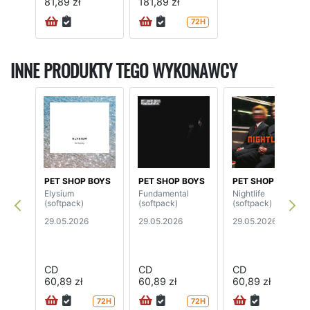
81,89 zł
181,89 zł
72H
INNE PRODUKTY TEGO WYKONAWCY
PET SHOP BOYS
PET SHOP BOYS
PET SHOP BOYS
Elysium
Fundamental
Nightlife
(softpack)
(softpack)
(softpack)
29.05.2026
29.05.2026
29.05.2026
CD
CD
CD
60,89 zł
60,89 zł
60,89 zł
72H
72H
72H