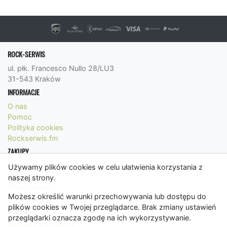
ROCK-SERWIS
ul. płk. Francesco Nullo 28/LU3
31-543 Kraków
INFORMACJE
O nas
Pomoc
Polityka cookies
Rockserwis.fm
ZAKUPY
Formy płatności
Używamy plików cookies w celu ułatwienia korzystania z
Koszty wysyłki
naszej strony.
Panel Klienta
Możesz określić warunki przechowywania lub dostępu do
Regulamin
plików cookies w Twojej przeglądarce. Brak zmiany ustawień
KONTAKT
przeglądarki oznacza zgodę na ich wykorzystywanie.
bok@rockserwis.pl