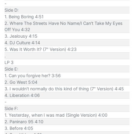
-
Side D:
1. Being Boring 4:51
2. Where The Streets Have No Name/I Can't Take My Eyes
Off You 4:32
3. Jealousy 4:15
4. DJ Culture 4:14
5. Was It Worth It? (7" Version) 4:23
.
LP 3
Side E:
1. Can you forgive her? 3:56
2. Go West 5:04
3. I wouldn't normally do this kind of thing (7" Version) 4:45
4. Liberation 4:06
-
Side F:
1. Yesterday, when I was mad (Single Version) 4:00
2. Paninaro 95 4:10
3. Before 4:05