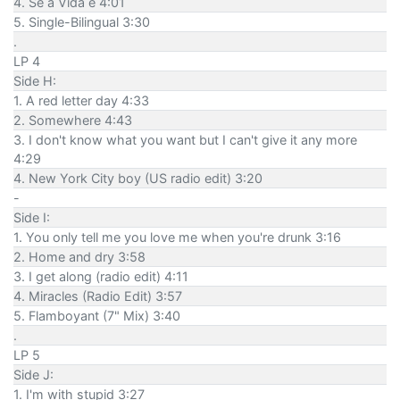
4. Se a Vida e 4:01
5. Single-Bilingual 3:30
.
LP 4
Side H:
1. A red letter day 4:33
2. Somewhere 4:43
3. I don't know what you want but I can't give it any more
4:29
4. New York City boy (US radio edit) 3:20
-
Side I:
1. You only tell me you love me when you're drunk 3:16
2. Home and dry 3:58
3. I get along (radio edit) 4:11
4. Miracles (Radio Edit) 3:57
5. Flamboyant (7" Mix) 3:40
.
LP 5
Side J:
1. I'm with stupid 3:27