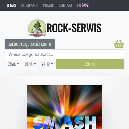
O NAS
REGULAMIN
POMOC
KONTAKT
EN
ROCK-SERWIS
ZALOGUJ SIĘ / ZAŁÓŻ KONTO
DZIAŁ
CENA
24H?
SZUKAJ