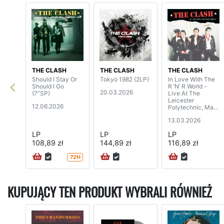
THE CLASH
THE CLASH
THE CLASH
Should I Stay Or
Tokyo 1982 (2LP)
In Love With The
Should I Go
R ‘N’ R World -
20.03.2026
(7”SP)
Live At The
Leicester
12.06.2026
Polytechnic, May
28th 1977
13.03.2026
LP
LP
LP
108,89 zł
144,89 zł
116,89 zł
72H
KUPUJĄCY TEN PRODUKT WYBRALI RÓWNIEŻ