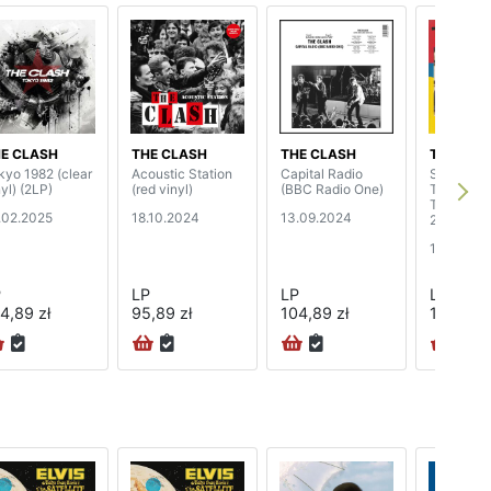
E CLASH
THE CLASH
THE CLASH
THE CLA
kyo 1982 (clear
Acoustic Station
Capital Radio
Sort It Out
yl) (2LP)
(red vinyl)
(BBC Radio One)
The Lyce
Theatre, 
.02.2025
18.10.2024
13.09.2024
29th Dec
13.09.20
P
LP
LP
LP
4,89 zł
95,89 zł
104,89 zł
107,89 z