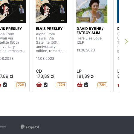
VIS PRESLEY
ELVIS PRESLEY
DAVID BYRNE /
DEPECHE
FATBOY SLIM
oha From
Aloha From
Sounds O
waii Via
Hawaii Via
Here Lies Love
Universe 
ellite (50th
Satellite (50th
(2LP)
12" Singl
niversary
anniversary
(7x12”EP,
11.08.2023
ition, remaster)
edition, remaster)
grams, re
LP)
(3CD+BD)
.08.2023
11.08.2023
4.08.202
P
CD
LP
LP
7,89 zł
173,89 zł
181,89 zł
888,89 
72H
72H
72H