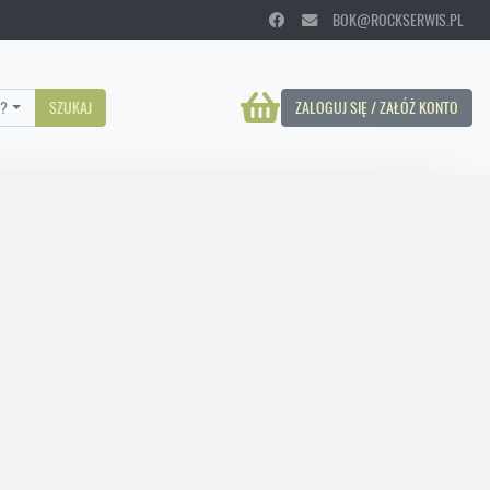
BOK@ROCKSERWIS.PL
?
SZUKAJ
ZALOGUJ SIĘ / ZAŁÓŻ KONTO