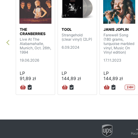
THE
TOOL
JANIS JOPLIN
CRANBERRIES
Strangehold
Farewell Song
Live At The
(clear vinyl) (2LP)
(180 grams,
Alabamahalle,
turquoise marbled
6.09.2024
Munich, Oct. 26th,
vinyl, Music On
1994
Vinyl edition)
19.06.2026
17.11.2023
LP
LP
LP
91,89 zł
144,89 zł
144,89 zł
24H