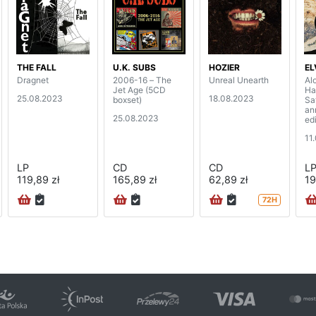
THE FALL
U.K. SUBS
HOZIER
EL
Dragnet
2006-16 – The
Unreal Unearth
Al
Jet Age (5CD
Ha
25.08.2023
18.08.2023
boxset)
Sat
an
25.08.2023
ed
(2
11
LP
CD
CD
L
119,89 zł
165,89 zł
62,89 zł
19
72H