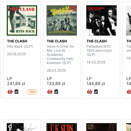
THE CLASH
THE CLASH
THE CLASH
TH
Hits Back (3LP)
Have A Drink On
Palladium NYC
To
Me: Live At
1979 (red vinyl)
vin
29.08.2025
Academic
(2LP)
14
Community Hall,
14.02.2025
Kowloon (2LP)
28.03.2025
LP
LP
LP
L
241,89 zł
133,89 zł
144,89 zł
14
72H