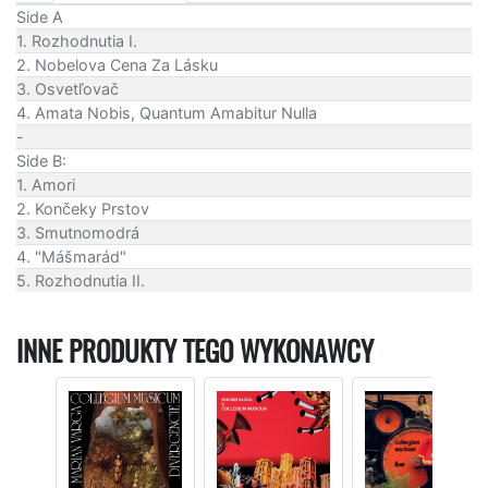
Side A
1. Rozhodnutia I.
2. Nobelova Cena Za Lásku
3. Osvetľovač
4. Amata Nobis, Quantum Amabitur Nulla
-
Side B:
1. Amori
2. Končeky Prstov
3. Smutnomodrá
4. "Mášmarád"
5. Rozhodnutia II.
INNE PRODUKTY TEGO WYKONAWCY