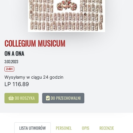
COLLEGIUM MUSICUM
ON A ONA
3.03.2023
24H
Wysyłamy w ciągu 24 godzin
LP 116.89
DO KOSZYKA
DO PRZECHOWALNI
LISTA UTWORÓW
PERSONEL
OPIS
RECENZJE