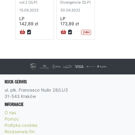
vol.2 (2LP)
Divergencie (2LP)
15.09.2023
30.09.2022
LP
LP
142,89 zł
173,89 zł
24H
ROCK-SERWIS
ul. płk. Francesco Nullo 28/LU3
31-543 Kraków
INFORMACJE
O nas
Pomoc
Polityka cookies
Rockserwis.fm