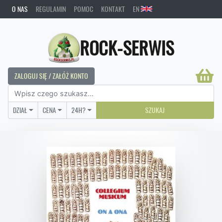
O NAS
REGULAMIN
POMOC
KONTAKT
EN
ROCK-SERWIS
ZALOGUJ SIĘ / ZAŁÓŻ KONTO
DZIAŁ
CENA
24H?
SZUKAJ