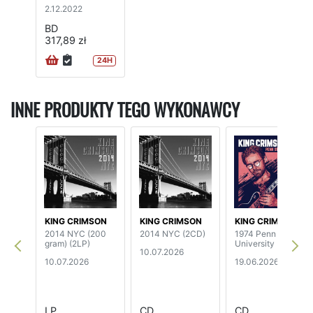
D)
2.12.2022
BD
317,89 zł
24H
INNE PRODUKTY TEGO WYKONAWCY
KING CRIMSON
KING CRIMSON
KING CRIMSON
2014 NYC (200
2014 NYC (2CD)
1974 Penn State
gram) (2LP)
University
10.07.2026
10.07.2026
19.06.2026
LP
CD
CD