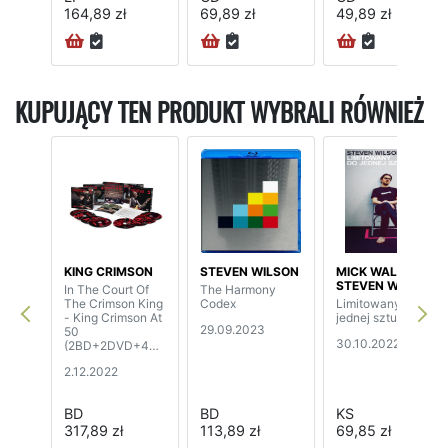
164,89 zł
69,89 zł
49,89 zł
KUPUJĄCY TEN PRODUKT WYBRALI RÓWNIEŻ
KING CRIMSON
STEVEN WILSON
MICK WALL
STEVEN WILSON
In The Court Of
The Harmony
The Crimson King
Codex
Limitowany do
- King Crimson At
jednej sztuki
29.09.2023
50
30.10.2022
(2BD+2DVD+4C
D)
2.12.2022
BD
BD
KS
317,89 zł
113,89 zł
69,85 zł