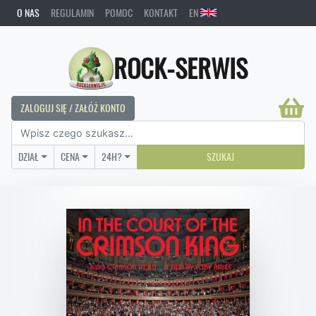
O NAS
REGULAMIN
POMOC
KONTAKT
EN
ROCK-SERWIS
ZALOGUJ SIĘ / ZAŁÓŻ KONTO
DZIAŁ
CENA
24H?
SZUKAJ