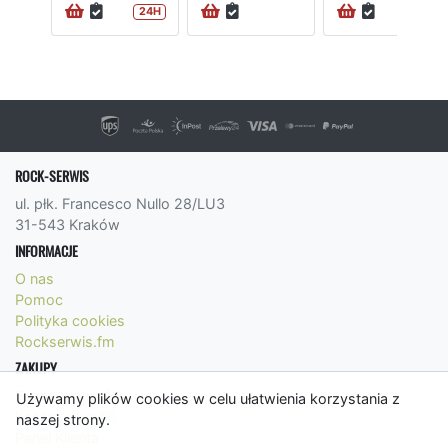
24H
24H
ROCK-SERWIS
ul. płk. Francesco Nullo 28/LU3
31-543 Kraków
INFORMACJE
O nas
Pomoc
Polityka cookies
Rockserwis.fm
ZAKUPY
Formy płatności
Używamy plików cookies w celu ułatwienia korzystania z
Koszty wysyłki
naszej strony.
Panel Klienta