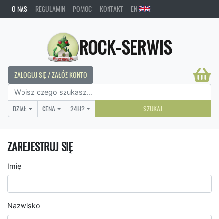
O NAS
REGULAMIN
POMOC
KONTAKT
EN
ROCK-SERWIS
ZALOGUJ SIĘ / ZAŁÓŻ KONTO
DZIAŁ
CENA
24H?
SZUKAJ
ZAREJESTRUJ SIĘ
Imię
Nazwisko