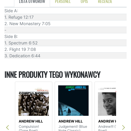
LISTA UTWORÓW
PERSONEL
OPIS
RECENZJE
Side A:
1. Refuge 12:17
2. New Monastery 7:05
-
Side B:
1. Spectrum 6:52
2. Flight 19 7:08
3. Dedication 6:44
INNE PRODUKTY TEGO WYKONAWCY
ANDREW HILL
ANDREW HILL
ANDREW HILL
Compulsion!
Judgement! (Blue
Andrew!!! (Tone
(Tone Poet)
Note Classic)
Poet)