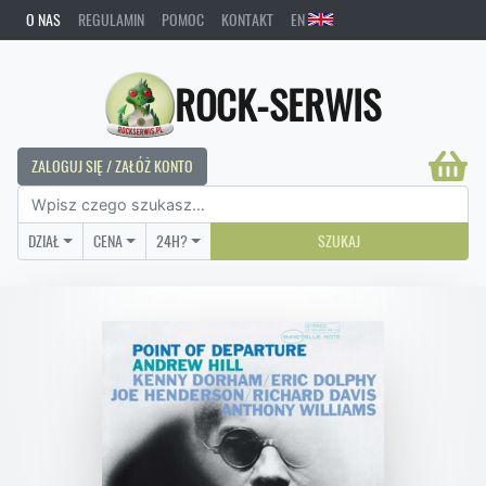
O NAS
REGULAMIN
POMOC
KONTAKT
EN
ROCK-SERWIS
ZALOGUJ SIĘ / ZAŁÓŻ KONTO
DZIAŁ
CENA
24H?
SZUKAJ