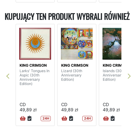
KUPUJĄCY TEN PRODUKT WYBRALI RÓWNIEŻ
KING CRIMSON
KING CRIMSON
KING CRIMSON
Larks' Tongues In
Lizard (30th
Islands (30th
Aspic (30th
Anniversary
Anniversary
Anniversary
Edition)
Edition)
Edition)
CD
CD
CD
49,89 zł
49,89 zł
49,89 zł
24H
24H
24H