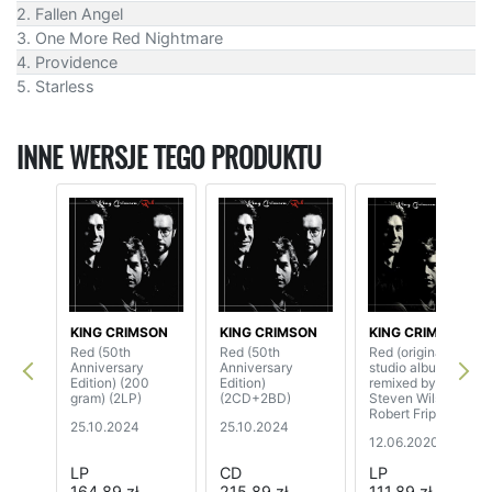
2. Fallen Angel
3. One More Red Nightmare
4. Providence
5. Starless
INNE WERSJE TEGO PRODUKTU
KING CRIMSON
KING CRIMSON
KING CRIMSON
Red (50th
Red (50th
Red (original
Anniversary
Anniversary
studio album
Edition) (200
Edition)
remixed by
gram) (2LP)
(2CD+2BD)
Steven Wilson &
Robert Fripp)
25.10.2024
25.10.2024
12.06.2020
LP
CD
LP
164,89 zł
215,89 zł
111,89 zł