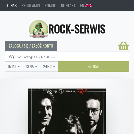
O NAS
REGULAMIN
POMOC
KONTAKT
EN
ROCK-SERWIS
ZALOGUJ SIĘ / ZAŁÓŻ KONTO
DZIAŁ
CENA
24H?
SZUKAJ