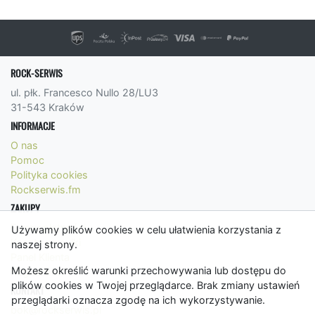
ROCK-SERWIS
ul. płk. Francesco Nullo 28/LU3
31-543 Kraków
INFORMACJE
O nas
Pomoc
Polityka cookies
Rockserwis.fm
ZAKUPY
Formy płatności
Używamy plików cookies w celu ułatwienia korzystania z
Koszty wysyłki
naszej strony.
Panel Klienta
Możesz określić warunki przechowywania lub dostępu do
Regulamin
plików cookies w Twojej przeglądarce. Brak zmiany ustawień
KONTAKT
przeglądarki oznacza zgodę na ich wykorzystywanie.
bok@rockserwis.pl