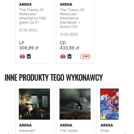
ARENA
ARENA
The Theory Of
The Theory Of
Molecular
Molecular
Inheritance (180
Inheritance
gram) (2LP)
(hardbook +
bonus CD)
21.10.2022
21.10.2022
LP
CD
308,89 zł
433,89 zł
24H
INNE PRODUKTY TEGO WYKONAWCY
ARENA
ARENA
ARENA
Immortal?
The Visitor
Pride