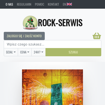
O NAS
REGULAMIN
POMOC
KONTAKT
EN
ROCK-SERWIS
ZALOGUJ SIĘ / ZAŁÓŻ KONTO
DZIAŁ
CENA
24H?
SZUKAJ