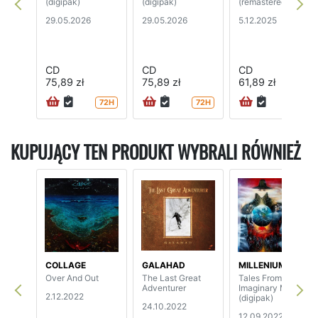
(digipak)
(digipak)
(remastered)
29.05.2026
29.05.2026
5.12.2025
CD
CD
CD
75,89 zł
75,89 zł
61,89 zł
72H
72H
24H
KUPUJĄCY TEN PRODUKT WYBRALI RÓWNIEŻ
COLLAGE
GALAHAD
MILLENIUM
Over And Out
The Last Great
Tales From
Adventurer
Imaginary Movies
2.12.2022
(digipak)
24.10.2022
12.09.2022