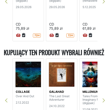
(digipak)
(digipak)
(remastered)
29.05.2026
29.05.2026
5.12.2025
CD
CD
CD
75,89 zł
75,89 zł
61,89 zł
72H
72H
24H
KUPUJĄCY TEN PRODUKT WYBRALI RÓWNIEŻ
COLLAGE
GALAHAD
MILLENIUM
Over And Out
The Last Great
Tales From
Adventurer
Imaginary Movies
2.12.2022
(digipak)
24.10.2022
12.09.2022