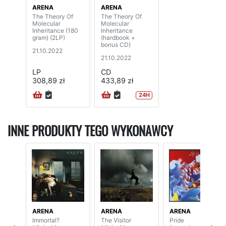
ARENA
ARENA
The Theory Of
The Theory Of
Molecular
Molecular
Inheritance (180
Inheritance
gram) (2LP)
(hardbook +
bonus CD)
21.10.2022
21.10.2022
LP
CD
308,89 zł
433,89 zł
24H
INNE PRODUKTY TEGO WYKONAWCY
ARENA
ARENA
ARENA
Immortal?
The Visitor
Pride