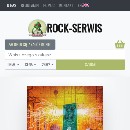
O NAS
REGULAMIN
POMOC
KONTAKT
EN
ROCK-SERWIS
ZALOGUJ SIĘ / ZAŁÓŻ KONTO
DZIAŁ
CENA
24H?
SZUKAJ