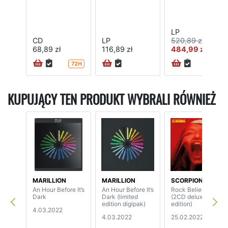
LP
CD
LP
520,89 zł
68,89 zł
116,89 zł
484,99 zł
72H
KUPUJĄCY TEN PRODUKT WYBRALI RÓWNIEŻ
MARILLION
MARILLION
SCORPIONS
An Hour Before It’s
An Hour Before It’s
Rock Believer
Dark
Dark (limited
(2CD deluxe
edition digipak)
edition)
4.03.2022
4.03.2022
25.02.2022