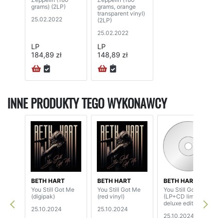
grams) (2LP)
grams, orange
transparent vinyl)
25.02.2022
(2LP)
25.02.2022
LP
LP
184,89 zł
148,89 zł
INNE PRODUKTY TEGO WYKONAWCY
BETH HART
BETH HART
BETH HART
You Still Got Me
You Still Got Me
You Still Got Me
(digipak)
(red vinyl)
(LP+CD limited
deluxe edition)
25.10.2024
25.10.2024
25.10.2024