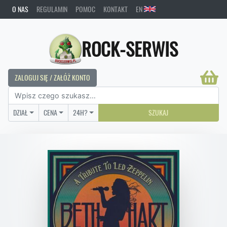
O NAS
REGULAMIN
POMOC
KONTAKT
EN
ROCK-SERWIS
ZALOGUJ SIĘ / ZAŁÓŻ KONTO
DZIAŁ
CENA
24H?
SZUKAJ