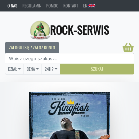
O NAS
REGULAMIN
POMOC
KONTAKT
EN
ROCK-SERWIS
ZALOGUJ SIĘ / ZAŁÓŻ KONTO
DZIAŁ
CENA
24H?
SZUKAJ