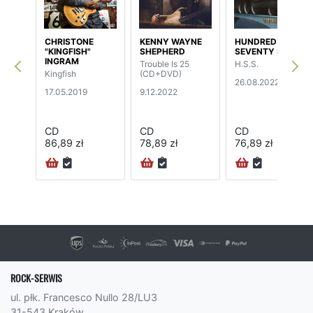
CHRISTONE
KENNY WAYNE
HUNDRED
"KINGFISH"
SHEPHERD
SEVENTY SPLIT
INGRAM
Trouble Is 25
H.S.S.
Kingfish
(CD+DVD)
26.08.2022
17.05.2019
9.12.2022
CD
CD
CD
86,89 zł
78,89 zł
76,89 zł
ROCK-SERWIS
ul. płk. Francesco Nullo 28/LU3
31-543 Kraków