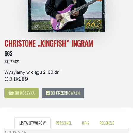
CHRISTONE „KINGFISH” INGRAM
662
23.07.2021
Wysyłamy w ciągu 2–60 dni
CD 86.89
DO KOSZYKA
DO PRZECHOWALNI
LISTA UTWORÓW
PERSONEL
OPIS
RECENZJE
1. 662 3:18