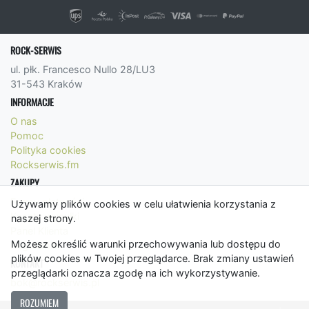
ROCK-SERWIS
ul. płk. Francesco Nullo 28/LU3
31-543 Kraków
INFORMACJE
O nas
Pomoc
Polityka cookies
Rockserwis.fm
ZAKUPY
Formy płatności
Używamy plików cookies w celu ułatwienia korzystania z
Koszty wysyłki
naszej strony.
Panel Klienta
Możesz określić warunki przechowywania lub dostępu do
Regulamin
plików cookies w Twojej przeglądarce. Brak zmiany ustawień
KONTAKT
przeglądarki oznacza zgodę na ich wykorzystywanie.
bok@rockserwis.pl
ROZUMIEM