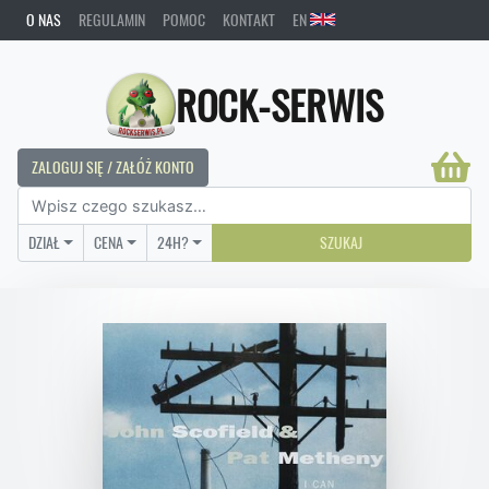
O NAS
REGULAMIN
POMOC
KONTAKT
EN
ROCK-SERWIS
ZALOGUJ SIĘ / ZAŁÓŻ KONTO
DZIAŁ
CENA
24H?
SZUKAJ