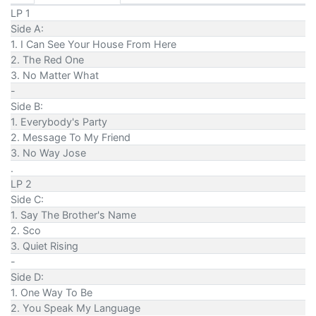
LP 1
Side A:
1. I Can See Your House From Here
2. The Red One
3. No Matter What
-
Side B:
1. Everybody's Party
2. Message To My Friend
3. No Way Jose
.
LP 2
Side C:
1. Say The Brother's Name
2. Sco
3. Quiet Rising
-
Side D:
1. One Way To Be
2. You Speak My Language