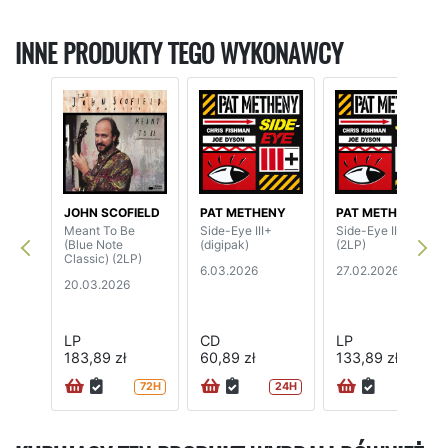
INNE PRODUKTY TEGO WYKONAWCY
JOHN SCOFIELD
PAT METHENY
PAT METHENY
Meant To Be
Side-Eye III+
Side-Eye III+
(Blue Note
(digipak)
(2LP)
Classic) (2LP)
6.03.2026
27.02.2026
20.03.2026
LP
CD
LP
183,89 zł
60,89 zł
133,89 zł
72H
24H
72H