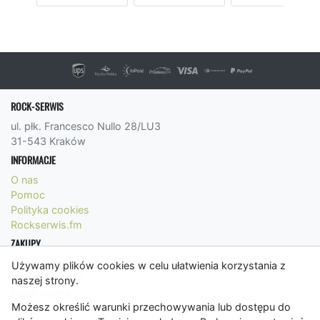
ROCK-SERWIS
ul. płk. Francesco Nullo 28/LU3
31-543 Kraków
INFORMACJE
O nas
Pomoc
Polityka cookies
Rockserwis.fm
ZAKUPY
Formy płatności
Używamy plików cookies w celu ułatwienia korzystania z
Koszty wysyłki
naszej strony.
Panel Klienta
Możesz określić warunki przechowywania lub dostępu do
Regulamin