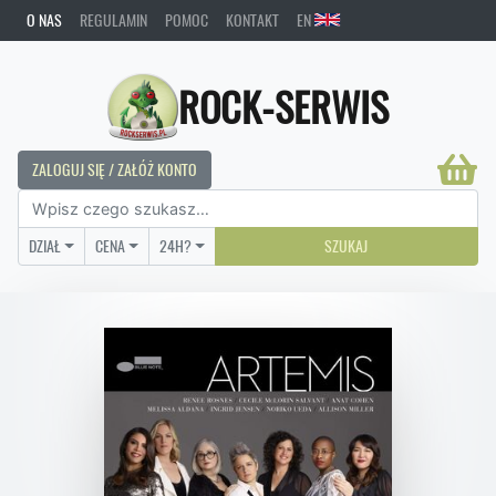
O NAS
REGULAMIN
POMOC
KONTAKT
EN
ROCK-SERWIS
ZALOGUJ SIĘ / ZAŁÓŻ KONTO
DZIAŁ
CENA
24H?
SZUKAJ