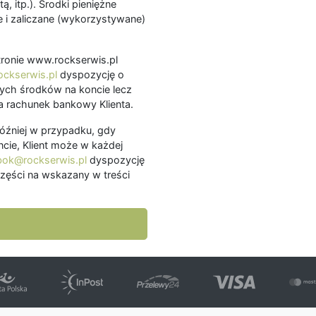
ą, itp.). Środki pieniężne
 i zaliczane (wykorzystywane)
.
 stronie www.rockserwis.pl
ckserwis.pl
dyspozycję o
ch środków na koncie lecz
 rachunek bankowy Klienta.
później w przypadku, gdy
cie, Klient może w każdej
bok@rockserwis.pl
dyspozycję
zęści na wskazany w treści