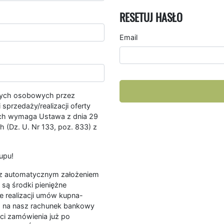
RESETUJ HASŁO
Email
nych osobowych przez
przedaży/realizacji oferty
ych wymaga Ustawa z dnia 29
 (Dz. U. Nr 133, poz. 833) z
upu!
ę z automatycznym założeniem
są środki pieniężne
e realizacji umów kupna-
a na nasz rachunek bankowy
ści zamówienia już po