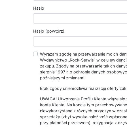
Hasło
Hasło (powtórz)
Wyrażam zgodę na przetwarzanie moich da
Wydawnictwo „Rock-Serwis” w celu ewidencji s
zakupu. Zgody na przetwarzanie takich dan
sierpnia 1997 r. o ochronie danych osobowych
późniejszymi zmianami.
Brak zgody uniemożliwia realizację oferty zak
UWAGA! Utworzenie Profilu Klienta wiąże si
konta Klienta. Na koncie tym przechowywane 
niewykorzystane z różnych przyczyn w czasi
sprzedaży (zbyt wysoka należność wpłacon
przy płatności przelewem), rezygnacja z czę