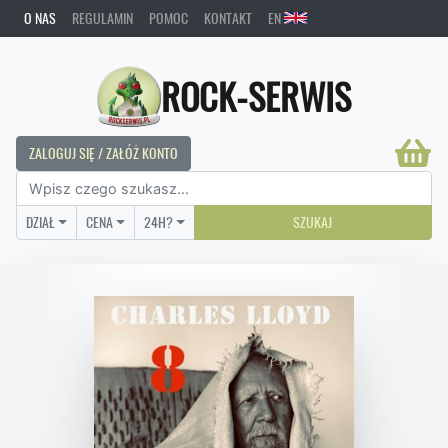
O NAS
REGULAMIN
POMOC
KONTAKT
EN
ROCK-SERWIS
ZALOGUJ SIĘ / ZAŁÓŻ KONTO
DZIAŁ
CENA
24H?
SZUKAJ