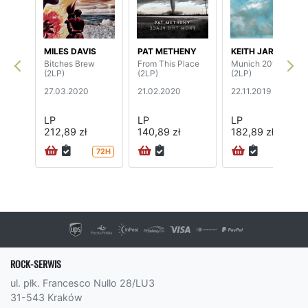
MILES DAVIS
PAT METHENY
KEITH JARRETT
Bitches Brew
From This Place
Munich 2016
(2LP)
(2LP)
(2LP)
27.03.2020
21.02.2020
22.11.2019
LP
LP
LP
212,89 zł
140,89 zł
182,89 zł
72H
72H
ROCK-SERWIS
ul. płk. Francesco Nullo 28/LU3
31-543 Kraków