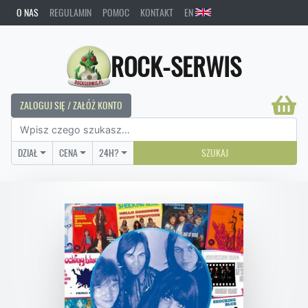
O NAS
REGULAMIN
POMOC
KONTAKT
EN
ROCK-SERWIS
ZALOGUJ SIĘ / ZAŁÓŻ KONTO
DZIAŁ
CENA
24H?
SZUKAJ