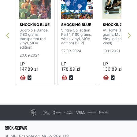
SHOCKING BLUE
SHOCKING BLUE
SHOCKING BLUE
Scorpio's Dance
Single Collection
At Home (180
(180 grams,
Part 1 (180 grams,
grams, Music On
transparent red
white vinyl, MOV
Vinyl edition, pink
vinyl, MOV
edition) (2LP)
vinyl)
edition)
22.03.2024
19.11.2021
20.09.2024
LP
LP
LP
147,89 zł
178,89 zł
136,89 zł
ROCK-SERWIS
ul. płk. Francesco Nullo 28/LU3