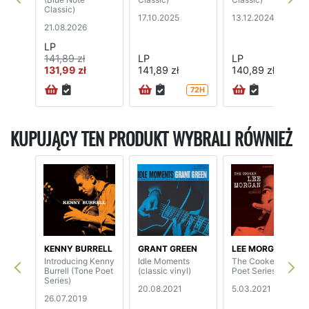
Classic)
17.10.2025
13.12.2024
21.08.2026
LP
141,89 zł
LP
LP
131,99 zł
141,89 zł
140,89 zł
72H
72H
KUPUJĄCY TEN PRODUKT WYBRALI RÓWNIEŻ
KENNY BURRELL
GRANT GREEN
LEE MORGAN
Introducing Kenny
Idle Moments
The Cooker (Tone
Burrell (Tone Poet
(classic vinyl)
Poet Series)
Series)
20.08.2021
5.03.2021
26.07.2019