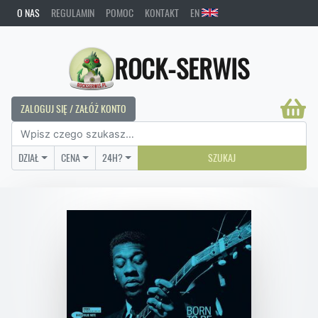
O NAS
REGULAMIN
POMOC
KONTAKT
EN
ROCK-SERWIS
ZALOGUJ SIĘ / ZAŁÓŻ KONTO
DZIAŁ
CENA
24H?
SZUKAJ