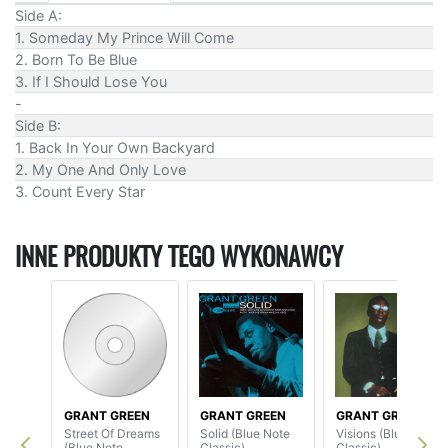
Side A:
1. Someday My Prince Will Come
2. Born To Be Blue
3. If I Should Lose You
-
Side B:
1. Back In Your Own Backyard
2. My One And Only Love
3. Count Every Star
INNE PRODUKTY TEGO WYKONAWCY
GRANT GREEN
GRANT GREEN
GRANT GREEN
Street Of Dreams
Solid (Blue Note
Visions (Blue Note
(Blue Note
Classic)
Classic)