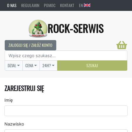
O NAS
REGULAMIN
POMOC
KONTAKT
EN
ROCK-SERWIS
ZALOGUJ SIĘ / ZAŁÓŻ KONTO
DZIAŁ
CENA
24H?
SZUKAJ
ZAREJESTRUJ SIĘ
Imię
Nazwisko