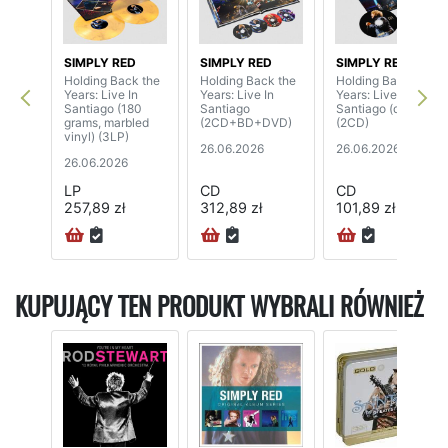
SIMPLY RED
SIMPLY RED
SIMPLY RED
Holding Back the
Holding Back the
Holding Back the
Years: Live In
Years: Live In
Years: Live In
Santiago (180
Santiago
Santiago (digipak)
grams, marbled
(2CD+BD+DVD)
(2CD)
vinyl) (3LP)
26.06.2026
26.06.2026
26.06.2026
LP
CD
CD
257,89 zł
312,89 zł
101,89 zł
KUPUJĄCY TEN PRODUKT WYBRALI RÓWNIEŻ