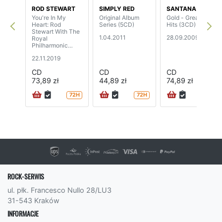
ROD STEWART
SIMPLY RED
SANTANA
You're In My
Original Album
Gold - Greatest
Heart: Rod
Series (5CD)
Hits (3CD)
Stewart With The
1.04.2011
28.09.2009
Royal
Philharmonic
Orchestra (2CD
22.11.2019
expended edition)
CD
CD
CD
73,89 zł
44,89 zł
74,89 zł
72H
72H
ROCK-SERWIS
ul. płk. Francesco Nullo 28/LU3
31-543 Kraków
INFORMACJE