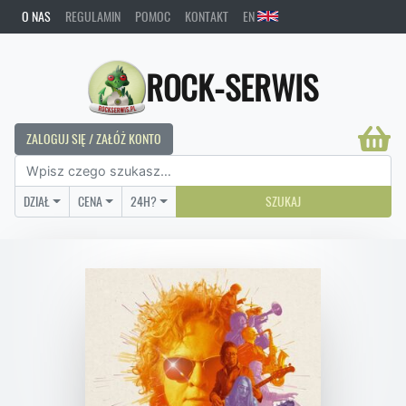
O NAS
REGULAMIN
POMOC
KONTAKT
EN
ROCK-SERWIS
ZALOGUJ SIĘ / ZAŁÓŻ KONTO
DZIAŁ
CENA
24H?
SZUKAJ