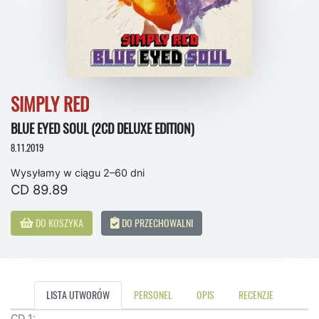
SIMPLY RED
BLUE EYED SOUL (2CD DELUXE EDITION)
8.11.2019
Wysyłamy w ciągu 2–60 dni
CD 89.89
DO KOSZYKA
DO PRZECHOWALNI
LISTA UTWORÓW
PERSONEL
OPIS
RECENZJE
CD 1: