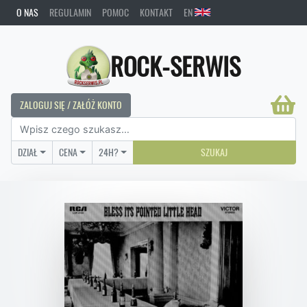
O NAS
REGULAMIN
POMOC
KONTAKT
EN
ROCK-SERWIS
ZALOGUJ SIĘ / ZAŁÓŻ KONTO
DZIAŁ
CENA
24H?
SZUKAJ