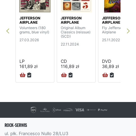
JEFFERSON
JEFFERSON
JEFFERSON
AIRPLANE
AIRPLANE
AIRPLANE
Volunteers (180
Original Album
Fly Jefferson
grams, blue vinyl)
Classics (reissue)
Airplane
(5CD)
27.03.2026
25.11.2022
22.11.2024
LP
CD
DVD
161,89 zł
116,89 zł
36,89 zł
72H
ROCK-SERWIS
ul. płk. Francesco Nullo 28/LU3