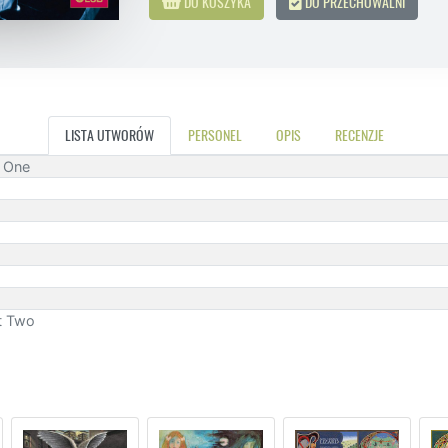
DO KOSZYKA
DO PRZECHOWALNI
LISTA UTWORÓW
PERSONEL
OPIS
RECENZJE
t One
rt Two