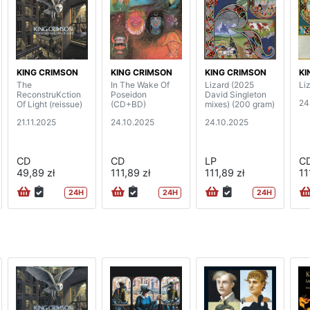
KING CRIMSON
KING CRIMSON
KING CRIMSON
KI
The
In The Wake Of
Lizard (2025
Li
ReconstruKction
Poseidon
David Singleton
24
Of Light (reissue)
(CD+BD)
mixes) (200 gram)
21.11.2025
24.10.2025
24.10.2025
CD
CD
LP
C
49,89 zł
111,89 zł
111,89 zł
11
24H
24H
24H