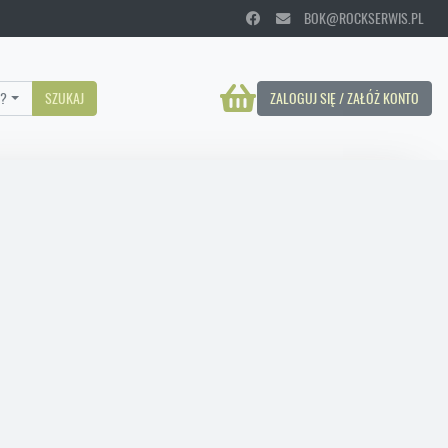
BOK@ROCKSERWIS.PL
?
SZUKAJ
ZALOGUJ SIĘ / ZAŁÓŻ KONTO