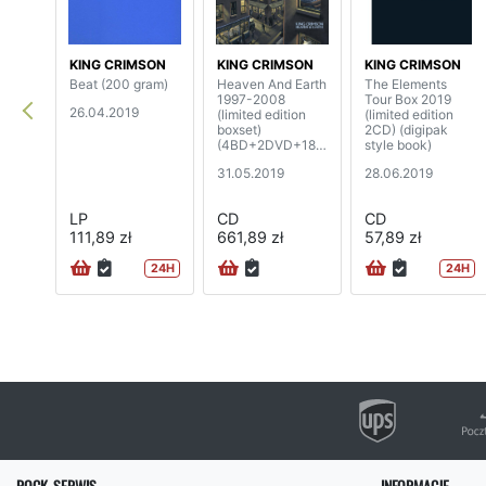
KING CRIMSON
KING CRIMSON
KING CRIMSON
Beat (200 gram)
Heaven And Earth
The Elements
1997-2008
Tour Box 2019
26.04.2019
(limited edition
(limited edition
boxset)
2CD) (digipak
(4BD+2DVD+18C
style book)
D)
31.05.2019
28.06.2019
LP
CD
CD
111,89 zł
661,89 zł
57,89 zł
24H
24H
ROCK-SERWIS
INFORMACJE