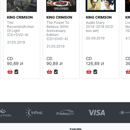
KING CRIMSON
KING CRIMSON
KING CRIMSON
KI
The
The Power To
Audio Diary
Liv
ReconstruKction
Believe (40th
2014-2018 (5CD
No
Of Light
Anniversary
box set)
19
(CD+DVD-A)
Edition)
20.09.2019
4.
(CD+DVD-A)
31.05.2019
31.05.2019
CD
CD
CD
C
90,89 zł
90,89 zł
126,89 zł
39
ZAKUPY