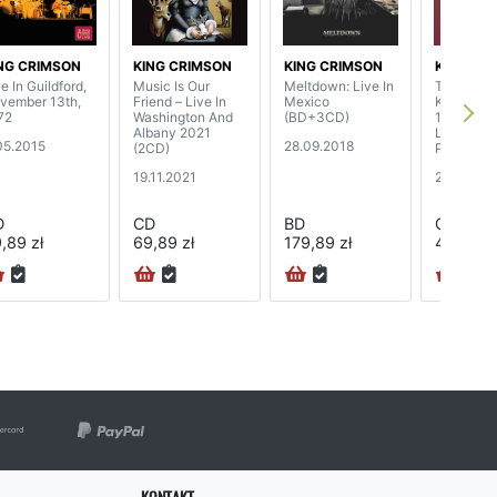
NG CRIMSON
KING CRIMSON
KING CRIMSON
KING CR
e In Guildford,
Music Is Our
Meltdown: Live In
The Colle
vember 13th,
Friend – Live In
Mexico
King Crim
72
Washington And
(BD+3CD)
1: Live In
Albany 2021
Live In A
05.2015
28.09.2018
(2CD)
Park 1974
19.11.2021
25.09.20
D
CD
BD
CD
,89 zł
69,89 zł
179,89 zł
49,89 zł
KONTAKT