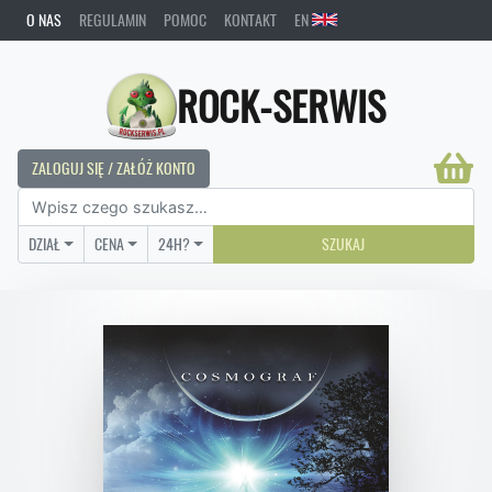
O NAS
REGULAMIN
POMOC
KONTAKT
EN
ROCK-SERWIS
ZALOGUJ SIĘ / ZAŁÓŻ KONTO
DZIAŁ
CENA
24H?
SZUKAJ