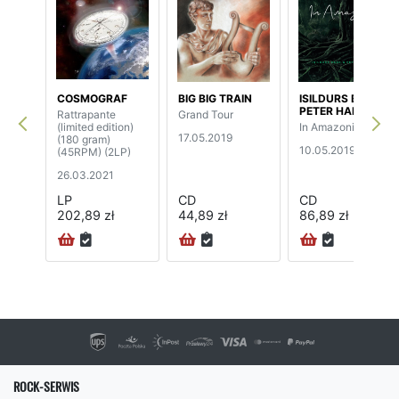
COSMOGRAF
BIG BIG TRAIN
ISILDURS BANE /
PETER HAMMILL
Rattrapante
Grand Tour
(limited edition)
In Amazonia
17.05.2019
(180 gram)
10.05.2019
(45RPM) (2LP)
26.03.2021
LP
CD
CD
202,89 zł
44,89 zł
86,89 zł
ROCK-SERWIS