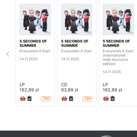
5 SECONDS OF
5 SECONDS OF
5 SECONDS OF
SUMMER
SUMMER
SUMMER
Everyone’s A Star!
Everyone’s A Star!
Everyone’s A Star!
(international
14.11.2025
14.11.2025
indie exclusive
edition)
14.11.2025
LP
CD
LP
162,89 zł
63,89 zł
162,89 zł
72H
72H