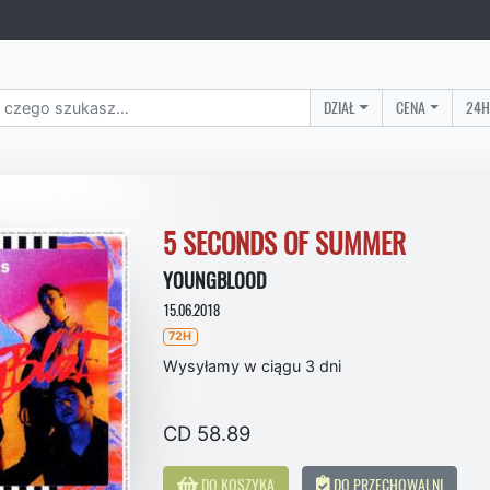
DZIAŁ
CENA
24H
5 SECONDS OF SUMMER
YOUNGBLOOD
15.06.2018
72H
Wysyłamy w ciągu 3 dni
CD 58.89
DO KOSZYKA
DO PRZECHOWALNI