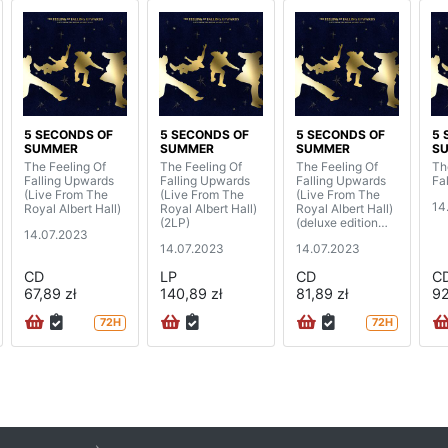
5 SECONDS OF
5 SECONDS OF
5 SECONDS OF
5 
SUMMER
SUMMER
SUMMER
S
The Feeling Of
The Feeling Of
The Feeling Of
Th
Falling Upwards
Falling Upwards
Falling Upwards
Fa
(Live From The
(Live From The
(Live From The
14
Royal Albert Hall)
Royal Albert Hall)
Royal Albert Hall)
(2LP)
(deluxe edition
14.07.2023
mediabook)
14.07.2023
14.07.2023
CD
LP
CD
C
67,89 zł
140,89 zł
81,89 zł
92
72H
72H