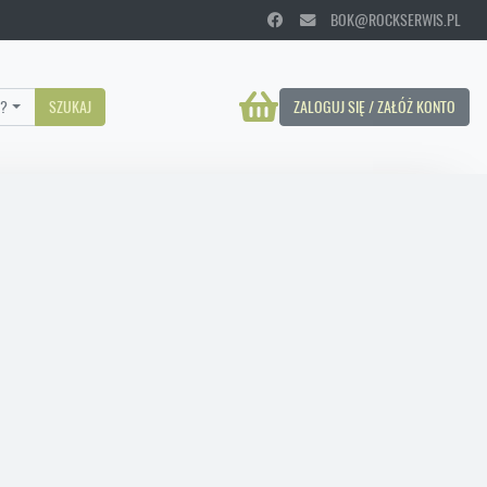
BOK@ROCKSERWIS.PL
?
SZUKAJ
ZALOGUJ SIĘ / ZAŁÓŻ KONTO