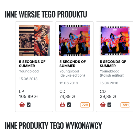
INNE WERSJE TEGO PRODUKTU
5 SECONDS OF
5 SECONDS OF
5 SECONDS OF
SUMMER
SUMMER
SUMMER
Youngblood
Youngblood
Youngblood
(deluxe edition)
(Polish edition)
15.06.2018
15.06.2018
15.06.2018
LP
CD
CD
105,89 zł
74,89 zł
39,89 zł
72H
72H
INNE PRODUKTY TEGO WYKONAWCY